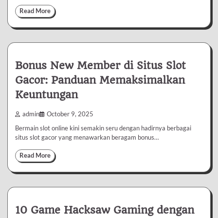
Read More
Bonus New Member di Situs Slot
Gacor: Panduan Memaksimalkan
Keuntungan
admin
October 9, 2025
Bermain slot online kini semakin seru dengan hadirnya berbagai
situs slot gacor yang menawarkan beragam bonus…
Read More
10 Game Hacksaw Gaming dengan