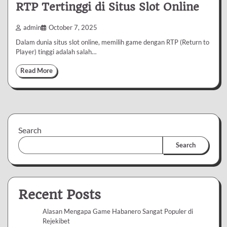
RTP Tertinggi di Situs Slot Online
admin
October 7, 2025
Dalam dunia situs slot online, memilih game dengan RTP (Return to
Player) tinggi adalah salah…
Read More
Search
Search
Recent Posts
Alasan Mengapa Game Habanero Sangat Populer di
Rejekibet