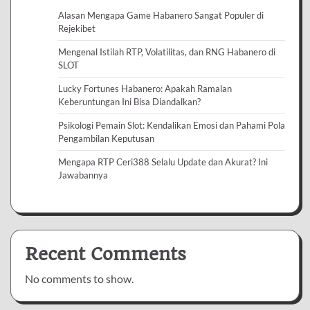
Alasan Mengapa Game Habanero Sangat Populer di
Rejekibet
Mengenal Istilah RTP, Volatilitas, dan RNG Habanero di
SLOT
Lucky Fortunes Habanero: Apakah Ramalan
Keberuntungan Ini Bisa Diandalkan?
Psikologi Pemain Slot: Kendalikan Emosi dan Pahami Pola
Pengambilan Keputusan
Mengapa RTP Ceri388 Selalu Update dan Akurat? Ini
Jawabannya
Recent Comments
No comments to show.