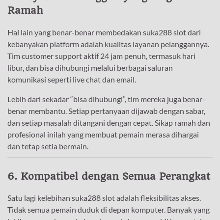
Ramah
Hal lain yang benar-benar membedakan suka288 slot dari
kebanyakan platform adalah kualitas layanan pelanggannya.
Tim customer support aktif 24 jam penuh, termasuk hari
libur, dan bisa dihubungi melalui berbagai saluran
komunikasi seperti live chat dan email.
Lebih dari sekadar “bisa dihubungi”, tim mereka juga benar-
benar membantu. Setiap pertanyaan dijawab dengan sabar,
dan setiap masalah ditangani dengan cepat. Sikap ramah dan
profesional inilah yang membuat pemain merasa dihargai
dan tetap setia bermain.
6.
Kompatibel dengan Semua Perangkat
Satu lagi kelebihan suka288 slot adalah fleksibilitas akses.
Tidak semua pemain duduk di depan komputer. Banyak yang