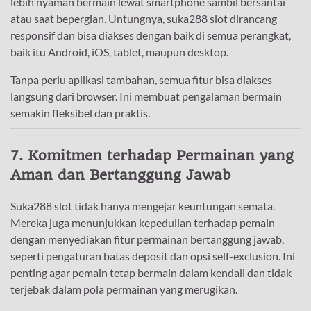
lebih nyaman bermain lewat smartphone sambil bersantai
atau saat bepergian. Untungnya, suka288 slot dirancang
responsif dan bisa diakses dengan baik di semua perangkat,
baik itu Android, iOS, tablet, maupun desktop.
Tanpa perlu aplikasi tambahan, semua fitur bisa diakses
langsung dari browser. Ini membuat pengalaman bermain
semakin fleksibel dan praktis.
7.
Komitmen terhadap Permainan yang
Aman dan Bertanggung Jawab
Suka288 slot tidak hanya mengejar keuntungan semata.
Mereka juga menunjukkan kepedulian terhadap pemain
dengan menyediakan fitur permainan bertanggung jawab,
seperti pengaturan batas deposit dan opsi self-exclusion. Ini
penting agar pemain tetap bermain dalam kendali dan tidak
terjebak dalam pola permainan yang merugikan.