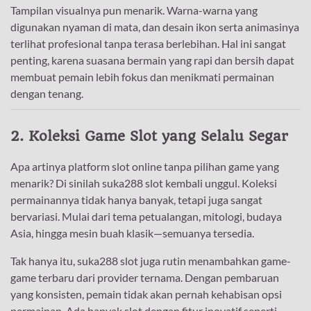
Tampilan visualnya pun menarik. Warna-warna yang
digunakan nyaman di mata, dan desain ikon serta animasinya
terlihat profesional tanpa terasa berlebihan. Hal ini sangat
penting, karena suasana bermain yang rapi dan bersih dapat
membuat pemain lebih fokus dan menikmati permainan
dengan tenang.
2.
Koleksi Game Slot yang Selalu Segar
Apa artinya platform slot online tanpa pilihan game yang
menarik? Di sinilah suka288 slot kembali unggul. Koleksi
permainannya tidak hanya banyak, tetapi juga sangat
bervariasi. Mulai dari tema petualangan, mitologi, budaya
Asia, hingga mesin buah klasik—semuanya tersedia.
Tak hanya itu, suka288 slot juga rutin menambahkan game-
game terbaru dari provider ternama. Dengan pembaruan
yang konsisten, pemain tidak akan pernah kehabisan opsi
permainan. Ada banyak slot dengan fitur inovatif seperti