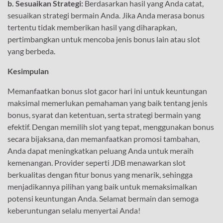
b. Sesuaikan Strategi:
Berdasarkan hasil yang Anda catat,
sesuaikan strategi bermain Anda. Jika Anda merasa bonus
tertentu tidak memberikan hasil yang diharapkan,
pertimbangkan untuk mencoba jenis bonus lain atau slot
yang berbeda.
Kesimpulan
Memanfaatkan bonus slot gacor hari ini untuk keuntungan
maksimal memerlukan pemahaman yang baik tentang jenis
bonus, syarat dan ketentuan, serta strategi bermain yang
efektif. Dengan memilih slot yang tepat, menggunakan bonus
secara bijaksana, dan memanfaatkan promosi tambahan,
Anda dapat meningkatkan peluang Anda untuk meraih
kemenangan. Provider seperti JDB menawarkan slot
berkualitas dengan fitur bonus yang menarik, sehingga
menjadikannya pilihan yang baik untuk memaksimalkan
potensi keuntungan Anda. Selamat bermain dan semoga
keberuntungan selalu menyertai Anda!