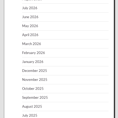
July 2026
June 2026
May 2026
April 2026
March 2026
February 2026
January 2026
December 2025
November 2025
October 2025
September 2025
August 2025
July 2025