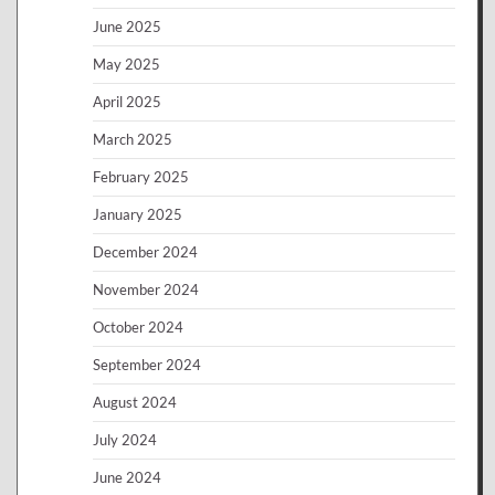
June 2025
May 2025
April 2025
March 2025
February 2025
January 2025
December 2024
November 2024
October 2024
September 2024
August 2024
July 2024
June 2024