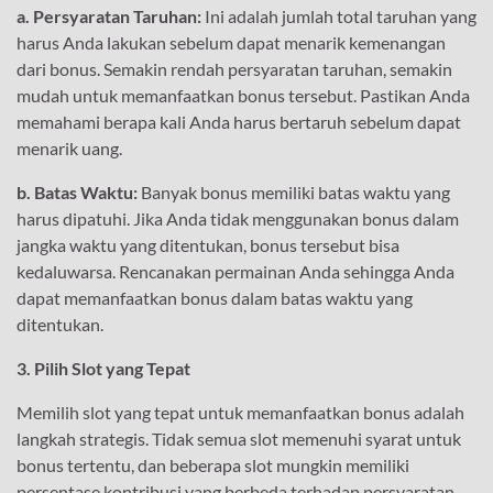
a. Persyaratan Taruhan:
Ini adalah jumlah total taruhan yang
harus Anda lakukan sebelum dapat menarik kemenangan
dari bonus. Semakin rendah persyaratan taruhan, semakin
mudah untuk memanfaatkan bonus tersebut. Pastikan Anda
memahami berapa kali Anda harus bertaruh sebelum dapat
menarik uang.
b. Batas Waktu:
Banyak bonus memiliki batas waktu yang
harus dipatuhi. Jika Anda tidak menggunakan bonus dalam
jangka waktu yang ditentukan, bonus tersebut bisa
kedaluwarsa. Rencanakan permainan Anda sehingga Anda
dapat memanfaatkan bonus dalam batas waktu yang
ditentukan.
3. Pilih Slot yang Tepat
Memilih slot yang tepat untuk memanfaatkan bonus adalah
langkah strategis. Tidak semua slot memenuhi syarat untuk
bonus tertentu, dan beberapa slot mungkin memiliki
persentase kontribusi yang berbeda terhadap persyaratan