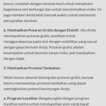
bonus, mulailah dengan taruhan kecil untuk memahami
bagaimana slot berfungsi dan untuk meminimalkan risiko. Ini
juga memberi Anda lebih banyak waktu untuk memenuhi
persyaratan taruhan.
b. Manfaatkan Putaran Gratis dengan Efektif:
Jika Anda
mendapatkan putaran gratis, pastikan untuk
menggunakannya pada slot dengan volatilitas yang sesuai
dengan gaya bermain Anda. Putaran gratis adalah
kesempatan untuk bermain tanpa risiko, jadi manfaatkan
dengan bijak.
5. Manfaatkan Promosi Tambahan
Selain bonus selamat datang dan putaran gratis, banyak
kasino menawarkan promosi tambahan yang dapat
meningkatkan potensi keuntungan Anda.
a. Program Loyalitas:
Bergabunglah dengan program
loyalitas kasino untuk mendapatkan poin yang dapat