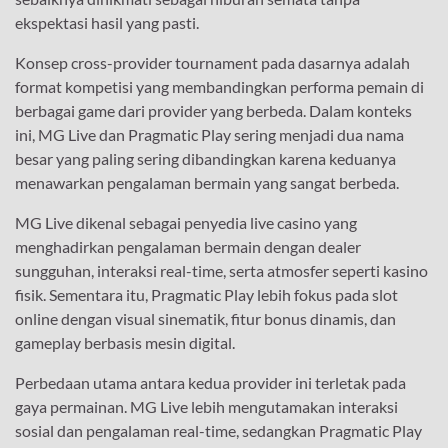
ekspektasi hasil yang pasti.
Konsep cross-provider tournament pada dasarnya adalah
format kompetisi yang membandingkan performa pemain di
berbagai game dari provider yang berbeda. Dalam konteks
ini, MG Live dan Pragmatic Play sering menjadi dua nama
besar yang paling sering dibandingkan karena keduanya
menawarkan pengalaman bermain yang sangat berbeda.
MG Live
dikenal sebagai penyedia live casino yang
menghadirkan pengalaman bermain dengan dealer
sungguhan, interaksi real-time, serta atmosfer seperti kasino
fisik. Sementara itu,
Pragmatic Play
lebih fokus pada slot
online dengan visual sinematik, fitur bonus dinamis, dan
gameplay berbasis mesin digital.
Perbedaan utama antara kedua provider ini terletak pada
gaya permainan. MG Live lebih mengutamakan interaksi
sosial dan pengalaman real-time, sedangkan Pragmatic Play