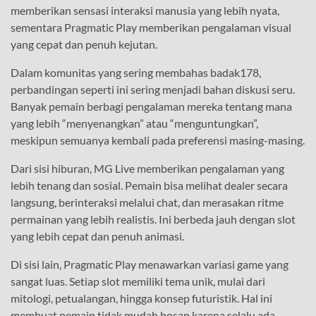
memberikan sensasi interaksi manusia yang lebih nyata,
sementara Pragmatic Play memberikan pengalaman visual
yang cepat dan penuh kejutan.
Dalam komunitas yang sering membahas badak178,
perbandingan seperti ini sering menjadi bahan diskusi seru.
Banyak pemain berbagi pengalaman mereka tentang mana
yang lebih “menyenangkan” atau “menguntungkan”,
meskipun semuanya kembali pada preferensi masing-masing.
Dari sisi hiburan, MG Live memberikan pengalaman yang
lebih tenang dan sosial. Pemain bisa melihat dealer secara
langsung, berinteraksi melalui chat, dan merasakan ritme
permainan yang lebih realistis. Ini berbeda jauh dengan slot
yang lebih cepat dan penuh animasi.
Di sisi lain, Pragmatic Play menawarkan variasi game yang
sangat luas. Setiap slot memiliki tema unik, mulai dari
mitologi, petualangan, hingga konsep futuristik. Hal ini
membuat pemain tidak mudah bosan karena selalu ada