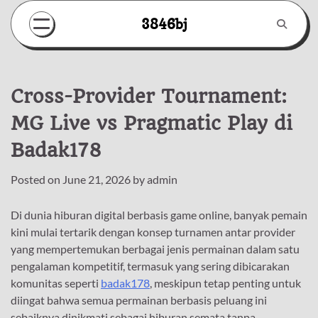
Skip
3846bj
to
content
Cross-Provider Tournament:
MG Live vs Pragmatic Play di
Badak178
Posted on
June 21, 2026
by
admin
Di dunia hiburan digital berbasis game online, banyak pemain
kini mulai tertarik dengan konsep turnamen antar provider
yang mempertemukan berbagai jenis permainan dalam satu
pengalaman kompetitif, termasuk yang sering dibicarakan
komunitas seperti
badak178
, meskipun tetap penting untuk
diingat bahwa semua permainan berbasis peluang ini
sebaiknya dinikmati sebagai hiburan semata tanpa