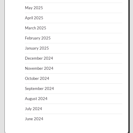
May 2025
April 2025
March 2025
February 2025
January 2025
December 2024
November 2024
October 2024
September 2024
August 2024
July 2024
June 2024