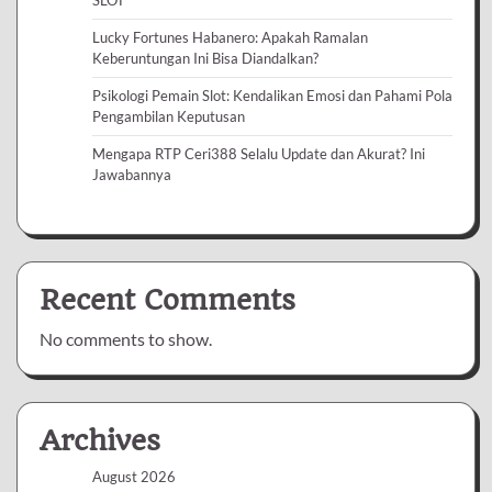
SLOT
Lucky Fortunes Habanero: Apakah Ramalan
Keberuntungan Ini Bisa Diandalkan?
Psikologi Pemain Slot: Kendalikan Emosi dan Pahami Pola
Pengambilan Keputusan
Mengapa RTP Ceri388 Selalu Update dan Akurat? Ini
Jawabannya
Recent Comments
No comments to show.
Archives
August 2026