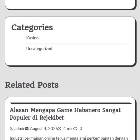
Categories
Kasino
Uncategorized
Related Posts
Uncategorized
Alasan Mengapa Game Habanero Sangat
Populer di Rejekibet
admin
August 4, 2026
4 min
0
Industri permainan online terus mengalami perkembangan dengan