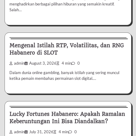
menghadirkan berbagai pilihan hiburan yang semakin kreatif.
Salah…
Uncategorized
Mengenal Istilah RTP, Volatilitas, dan RNG
Habanero di SLOT
admin
August 3, 2026
4 min
0
Dalam dunia online gambling, banyak istilah yang sering muncul
ketika pemain membahas permainan slot digital.…
Uncategorized
Lucky Fortunes Habanero: Apakah Ramalan
Keberuntungan Ini Bisa Diandalkan?
admin
July 31, 2026
4 min
0