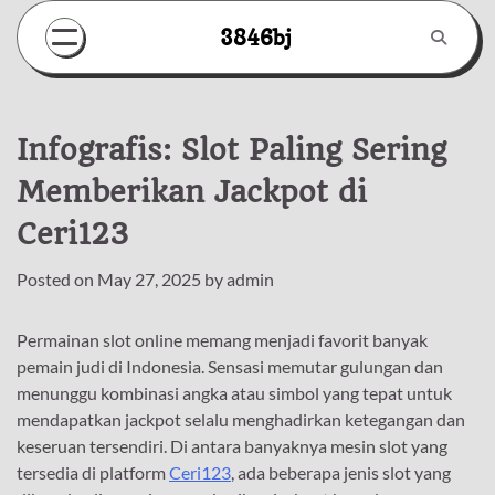
Skip
3846bj
to
content
Infografis: Slot Paling Sering
Memberikan Jackpot di
Ceri123
Posted on
May 27, 2025
by
admin
Permainan slot online memang menjadi favorit banyak
pemain judi di Indonesia. Sensasi memutar gulungan dan
menunggu kombinasi angka atau simbol yang tepat untuk
mendapatkan jackpot selalu menghadirkan ketegangan dan
keseruan tersendiri. Di antara banyaknya mesin slot yang
tersedia di platform
Ceri123
, ada beberapa jenis slot yang