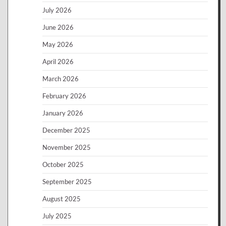
July 2026
June 2026
May 2026
April 2026
March 2026
February 2026
January 2026
December 2025
November 2025
October 2025
September 2025
August 2025
July 2025