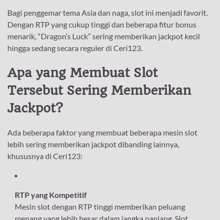
Bagi penggemar tema Asia dan naga, slot ini menjadi favorit.
Dengan RTP yang cukup tinggi dan beberapa fitur bonus
menarik, “Dragon’s Luck” sering memberikan jackpot kecil
hingga sedang secara reguler di Ceri123.
Apa yang Membuat Slot
Tersebut Sering Memberikan
Jackpot?
Ada beberapa faktor yang membuat beberapa mesin slot
lebih sering memberikan jackpot dibanding lainnya,
khususnya di Ceri123:
RTP yang Kompetitif
Mesin slot dengan RTP tinggi memberikan peluang
menang yang lebih besar dalam jangka panjang. Slot