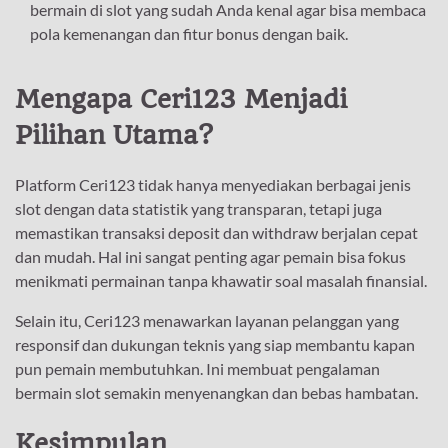
bermain di slot yang sudah Anda kenal agar bisa membaca
pola kemenangan dan fitur bonus dengan baik.
Mengapa Ceri123 Menjadi
Pilihan Utama?
Platform Ceri123 tidak hanya menyediakan berbagai jenis
slot dengan data statistik yang transparan, tetapi juga
memastikan transaksi deposit dan withdraw berjalan cepat
dan mudah. Hal ini sangat penting agar pemain bisa fokus
menikmati permainan tanpa khawatir soal masalah finansial.
Selain itu, Ceri123 menawarkan layanan pelanggan yang
responsif dan dukungan teknis yang siap membantu kapan
pun pemain membutuhkan. Ini membuat pengalaman
bermain slot semakin menyenangkan dan bebas hambatan.
Kesimpulan