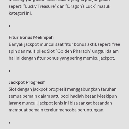
seperti “Lucky Treasure” dan “Dragon’s Luck” masuk
kategori ini.
Fitur Bonus Melimpah
Banyak jackpot muncul saat fitur bonus aktif, seperti free
spin dan multiplier. Slot “Golden Pharaoh” unggul dalam
hal ini dengan fitur bonus yang sering memicu jackpot.
Jackpot Progresif
Slot dengan jackpot progresif menggabungkan taruhan
semua pemain dalam satu pool hadiah besar. Meskipun
jarang muncul, jackpot jenis ini bisa sangat besar dan
membuat pemain tergiur mencoba peruntungan.