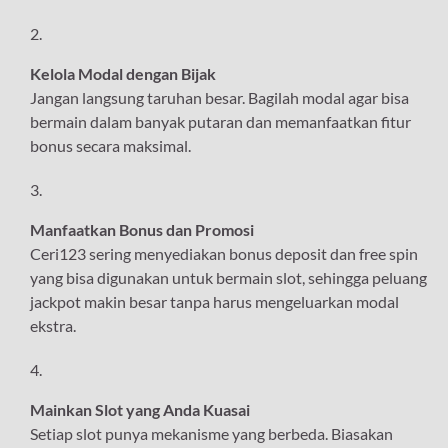
Kelola Modal dengan Bijak
Jangan langsung taruhan besar. Bagilah modal agar bisa
bermain dalam banyak putaran dan memanfaatkan fitur
bonus secara maksimal.
Manfaatkan Bonus dan Promosi
Ceri123 sering menyediakan bonus deposit dan free spin
yang bisa digunakan untuk bermain slot, sehingga peluang
jackpot makin besar tanpa harus mengeluarkan modal
ekstra.
Mainkan Slot yang Anda Kuasai
Setiap slot punya mekanisme yang berbeda. Biasakan