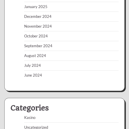
January 2025
December 2024
November 2024
October 2024
September 2024
August 2024
July 2024
June 2024
Categories
Kasino
Uncategorized