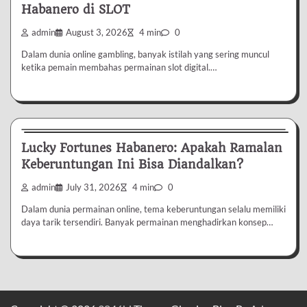
Habanero di SLOT
admin
August 3, 2026
4 min
0
Dalam dunia online gambling, banyak istilah yang sering muncul
ketika pemain membahas permainan slot digital.…
Uncategorized
Lucky Fortunes Habanero: Apakah Ramalan
Keberuntungan Ini Bisa Diandalkan?
admin
July 31, 2026
4 min
0
Dalam dunia permainan online, tema keberuntungan selalu memiliki
daya tarik tersendiri. Banyak permainan menghadirkan konsep…