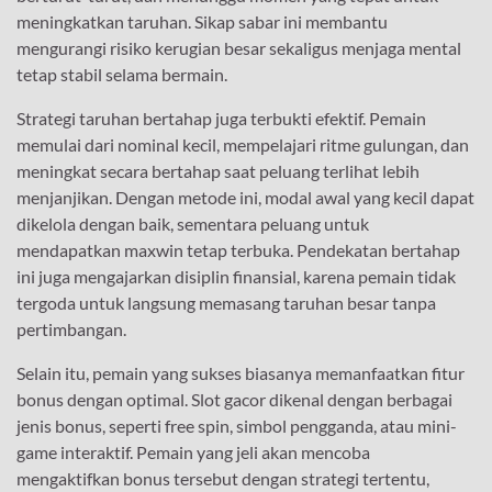
meningkatkan taruhan. Sikap sabar ini membantu
mengurangi risiko kerugian besar sekaligus menjaga mental
tetap stabil selama bermain.
Strategi taruhan bertahap juga terbukti efektif. Pemain
memulai dari nominal kecil, mempelajari ritme gulungan, dan
meningkat secara bertahap saat peluang terlihat lebih
menjanjikan. Dengan metode ini, modal awal yang kecil dapat
dikelola dengan baik, sementara peluang untuk
mendapatkan maxwin tetap terbuka. Pendekatan bertahap
ini juga mengajarkan disiplin finansial, karena pemain tidak
tergoda untuk langsung memasang taruhan besar tanpa
pertimbangan.
Selain itu, pemain yang sukses biasanya memanfaatkan fitur
bonus dengan optimal. Slot gacor dikenal dengan berbagai
jenis bonus, seperti free spin, simbol pengganda, atau mini-
game interaktif. Pemain yang jeli akan mencoba
mengaktifkan bonus tersebut dengan strategi tertentu,