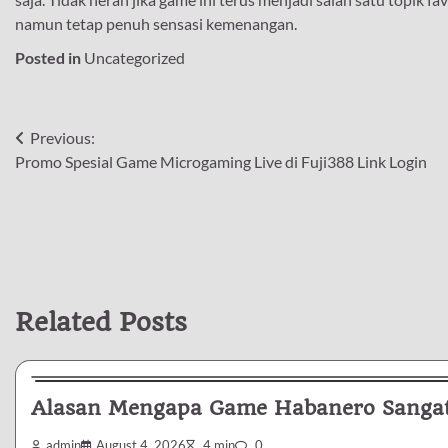
namun tetap penuh sensasi kemenangan.
Posted in
Uncategorized
Post
Previous:
Promo Spesial Game Microgaming Live di Fuji388 Link Login
navigation
Related Posts
Uncategorized
Alasan Mengapa Game Habanero Sangat 
admin
August 4, 2026
4 min
0