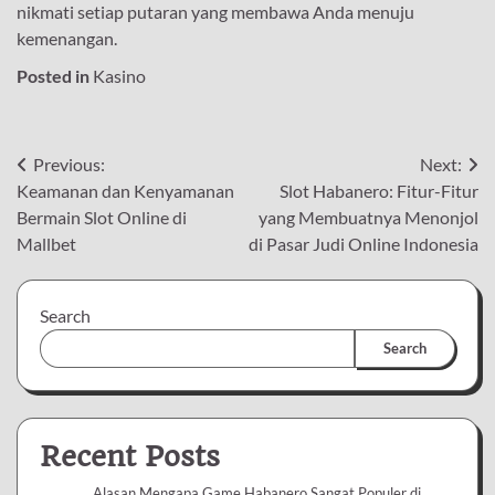
nikmati setiap putaran yang membawa Anda menuju
kemenangan.
Posted in
Kasino
Post
Previous:
Next:
Keamanan dan Kenyamanan
Slot Habanero: Fitur-Fitur
navigation
Bermain Slot Online di
yang Membuatnya Menonjol
Mallbet
di Pasar Judi Online Indonesia
Search
Search
Recent Posts
Alasan Mengapa Game Habanero Sangat Populer di