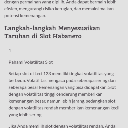
dengan permainan yang dipilih, Anda dapat bermain lebih
efisien, mengurangi risiko kerugian, dan memaksimalkan
potensi kemenangan.
Langkah-langkah Menyesuaikan
Taruhan di Slot Habanero
Pahami Volatilitas Slot
Setiap slot di Leci 123 memiliki tingkat volatilitas yang
berbeda. Volatilitas mengacu pada seberapa sering dan
seberapa besar kemenangan yang bisa didapatkan. Slot
dengan volatilitas tinggi cenderung memberikan
kemenangan besar, namun lebih jarang, sedangkan slot
dengan volatilitas rendah memberikan kemenangan kecil
yang lebih sering.
Jika Anda memilih slot dengan volatilitas rendah, Anda