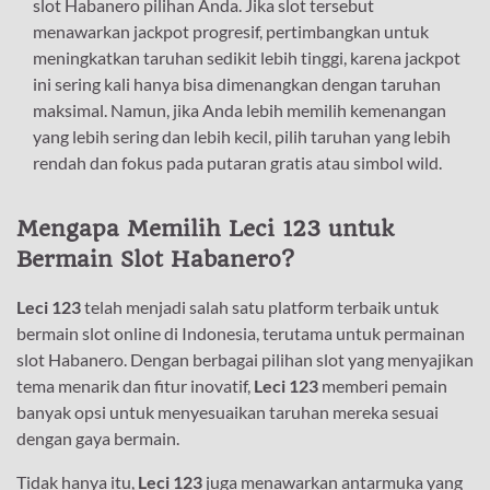
slot Habanero pilihan Anda. Jika slot tersebut
menawarkan jackpot progresif, pertimbangkan untuk
meningkatkan taruhan sedikit lebih tinggi, karena jackpot
ini sering kali hanya bisa dimenangkan dengan taruhan
maksimal. Namun, jika Anda lebih memilih kemenangan
yang lebih sering dan lebih kecil, pilih taruhan yang lebih
rendah dan fokus pada putaran gratis atau simbol wild.
Mengapa Memilih
Leci 123
untuk
Bermain Slot Habanero?
Leci 123
telah menjadi salah satu platform terbaik untuk
bermain slot online di Indonesia, terutama untuk permainan
slot Habanero. Dengan berbagai pilihan slot yang menyajikan
tema menarik dan fitur inovatif,
Leci 123
memberi pemain
banyak opsi untuk menyesuaikan taruhan mereka sesuai
dengan gaya bermain.
Tidak hanya itu,
Leci 123
juga menawarkan antarmuka yang