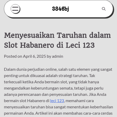
Skip
3846bj
to
content
Menyesuaikan Taruhan dalam
Slot Habanero di Leci 123
Posted on
April 6, 2025
by
admin
Dalam dunia perjudian online, salah satu elemen yang sangat
penting untuk dikuasai adalah strategi taruhan. Tak
terkecuali ketika Anda bermain slot, yang tidak hanya
mengandalkan keberuntungan semata, tetapi juga perlu
adanya perencanaan dan penyesuaian taruhan. Jika Anda
bermain slot Habanero di
leci 123
, memahami cara
menyesuaikan taruhan bisa sangat menentukan keberhasilan
permainan Anda. Artikel ini akan membahas cara-cara cerdas