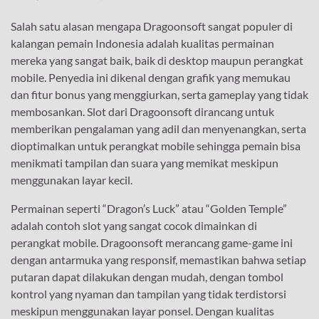
Salah satu alasan mengapa Dragoonsoft sangat populer di
kalangan pemain Indonesia adalah kualitas permainan
mereka yang sangat baik, baik di desktop maupun perangkat
mobile. Penyedia ini dikenal dengan grafik yang memukau
dan fitur bonus yang menggiurkan, serta gameplay yang tidak
membosankan. Slot dari Dragoonsoft dirancang untuk
memberikan pengalaman yang adil dan menyenangkan, serta
dioptimalkan untuk perangkat mobile sehingga pemain bisa
menikmati tampilan dan suara yang memikat meskipun
menggunakan layar kecil.
Permainan seperti “Dragon’s Luck” atau “Golden Temple”
adalah contoh slot yang sangat cocok dimainkan di
perangkat mobile. Dragoonsoft merancang game-game ini
dengan antarmuka yang responsif, memastikan bahwa setiap
putaran dapat dilakukan dengan mudah, dengan tombol
kontrol yang nyaman dan tampilan yang tidak terdistorsi
meskipun menggunakan layar ponsel. Dengan kualitas