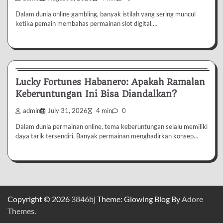
Dalam dunia online gambling, banyak istilah yang sering muncul
ketika pemain membahas permainan slot digital.…
Uncategorized
Lucky Fortunes Habanero: Apakah Ramalan
Keberuntungan Ini Bisa Diandalkan?
admin
July 31, 2026
4 min
0
Dalam dunia permainan online, tema keberuntungan selalu memiliki
daya tarik tersendiri. Banyak permainan menghadirkan konsep…
Copyright © 2026
3846bj
Theme: Glowing Blog By
Adore
Themes
.