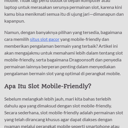
mobile. Tidak lagi perlu duduk di depan komputer atau
laptop untuk merasakan serunya permainan slot, karena kini
kamu bisa menikmati semua itu di ujung jari—dimanapun dan
kapanpun.
Namun, dengan banyaknya pilihan yang tersedia, bagaimana
cara memilih
situs slot gacor
yang mobile-friendly dan
memberikan pengalaman bermain yang terbaik? Artikel ini
akan mengajakmu untuk memahami lebih dalam tentang slot
mobile-friendly, serta bagaimana Dragoonsoft dan penyedia
permainan lainnya berperan penting dalam menyediakan
pengalaman bermain slot yang optimal di perangkat mobile.
Apa Itu Slot Mobile-Friendly?
Sebelum melangkah lebih jauh, mari kita bahas terlebih
dahulu apa yang dimaksud dengan slot mobile-friendly.
Secara sederhana, slot mobile-friendly adalah permainan slot
yang telah dirancang khusus agar dapat diakses dengan
nyaman melalui perangkat mobile seperti smartphone atau