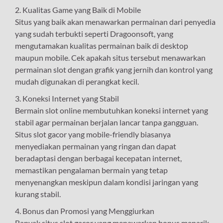
Kualitas Game yang Baik di Mobile
Situs yang baik akan menawarkan permainan dari penyedia
yang sudah terbukti seperti Dragoonsoft, yang
mengutamakan kualitas permainan baik di desktop
maupun mobile. Cek apakah situs tersebut menawarkan
permainan slot dengan grafik yang jernih dan kontrol yang
mudah digunakan di perangkat kecil.
Koneksi Internet yang Stabil
Bermain slot online membutuhkan koneksi internet yang
stabil agar permainan berjalan lancar tanpa gangguan.
Situs slot gacor yang mobile-friendly biasanya
menyediakan permainan yang ringan dan dapat
beradaptasi dengan berbagai kecepatan internet,
memastikan pengalaman bermain yang tetap
menyenangkan meskipun dalam kondisi jaringan yang
kurang stabil.
Bonus dan Promosi yang Menggiurkan
Banyak situs slot gacor yang menawarkan bonus menarik