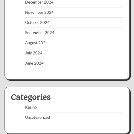
December 2024
November 2024
October 2024
September 2024
August 2024
July 2024
June 2024
Categories
Kasino
Uncategorized