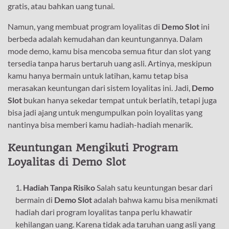
gratis, atau bahkan uang tunai.
Namun, yang membuat program loyalitas di
Demo Slot
ini
berbeda adalah kemudahan dan keuntungannya. Dalam
mode demo, kamu bisa mencoba semua fitur dan slot yang
tersedia tanpa harus bertaruh uang asli. Artinya, meskipun
kamu hanya bermain untuk latihan, kamu tetap bisa
merasakan keuntungan dari sistem loyalitas ini. Jadi,
Demo
Slot
bukan hanya sekedar tempat untuk berlatih, tetapi juga
bisa jadi ajang untuk mengumpulkan poin loyalitas yang
nantinya bisa memberi kamu hadiah-hadiah menarik.
Keuntungan Mengikuti Program
Loyalitas di
Demo Slot
Hadiah Tanpa Risiko
Salah satu keuntungan besar dari
bermain di
Demo Slot
adalah bahwa kamu bisa menikmati
hadiah dari program loyalitas tanpa perlu khawatir
kehilangan uang. Karena tidak ada taruhan uang asli yang