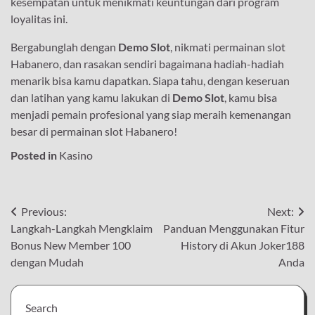
kesempatan untuk menikmati keuntungan dari program
loyalitas ini.
Bergabunglah dengan
Demo Slot
, nikmati permainan slot
Habanero, dan rasakan sendiri bagaimana hadiah-hadiah
menarik bisa kamu dapatkan. Siapa tahu, dengan keseruan
dan latihan yang kamu lakukan di
Demo Slot
, kamu bisa
menjadi pemain profesional yang siap meraih kemenangan
besar di permainan slot Habanero!
Posted in
Kasino
Post
Previous:
Next:
Langkah-Langkah Mengklaim
Panduan Menggunakan Fitur
navigation
Bonus New Member 100
History di Akun Joker188
dengan Mudah
Anda
Search