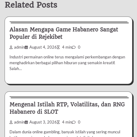
Related Posts
Uncategorized
Alasan Mengapa Game Habanero Sangat
Populer di Rejekibet
admin
August 4, 2026
4 min
0
Industri permainan online terus mengalami perkembangan dengan
menghadirkan berbagai pilihan hiburan yang semakin kreatif.
Salah…
Uncategorized
Mengenal Istilah RTP, Volatilitas, dan RNG
Habanero di SLOT
admin
August 3, 2026
4 min
0
Dalam dunia online gambling, banyak istilah yang sering muncul