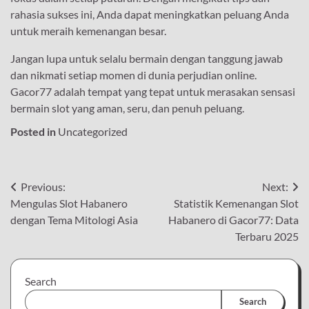
rahasia sukses ini, Anda dapat meningkatkan peluang Anda
untuk meraih kemenangan besar.
Jangan lupa untuk selalu bermain dengan tanggung jawab
dan nikmati setiap momen di dunia perjudian online.
Gacor77 adalah tempat yang tepat untuk merasakan sensasi
bermain slot yang aman, seru, dan penuh peluang.
Posted in
Uncategorized
Post
Previous:
Next:
Mengulas Slot Habanero
Statistik Kemenangan Slot
navigation
dengan Tema Mitologi Asia
Habanero di Gacor77: Data
Terbaru 2025
Search
Search