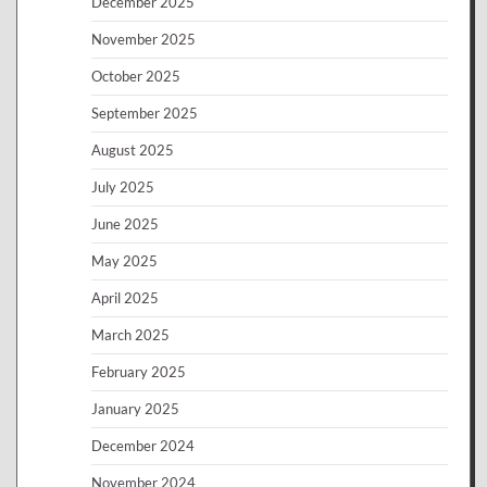
December 2025
November 2025
October 2025
September 2025
August 2025
July 2025
June 2025
May 2025
April 2025
March 2025
February 2025
January 2025
December 2024
November 2024