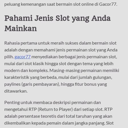
peluang kemenangan saat bermain slot online di Gacor77.
Pahami Jenis Slot yang Anda
Mainkan
Rahasia pertama untuk meraih sukses dalam bermain slot
adalah dengan memahami jenis permainan slot yang Anda
pilih.
gacor77
menyediakan berbagai jenis permainan slot,
mulai dari slot klasik hingga slot dengan tema yang lebih
modern dan kompleks. Masing-masing permainan memiliki
karakteristik yang berbeda, mulai dari jumlah gulungan,
paylines (garis pembayaran), hingga fitur bonus yang
ditawarkan.
Penting untuk membaca deskripsi permainan dan
mengetahui RTP (Return to Player) dari setiap slot. RTP
adalah persentase teoretis dari total taruhan yang akan
dikembalikan kepada pemain dalam jangka panjang. Slot