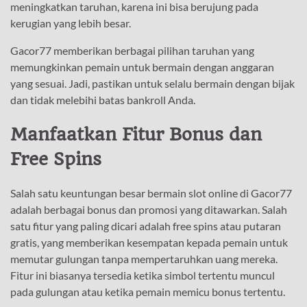
meningkatkan taruhan, karena ini bisa berujung pada
kerugian yang lebih besar.
Gacor77 memberikan berbagai pilihan taruhan yang
memungkinkan pemain untuk bermain dengan anggaran
yang sesuai. Jadi, pastikan untuk selalu bermain dengan bijak
dan tidak melebihi batas bankroll Anda.
Manfaatkan Fitur Bonus dan
Free Spins
Salah satu keuntungan besar bermain slot online di Gacor77
adalah berbagai bonus dan promosi yang ditawarkan. Salah
satu fitur yang paling dicari adalah free spins atau putaran
gratis, yang memberikan kesempatan kepada pemain untuk
memutar gulungan tanpa mempertaruhkan uang mereka.
Fitur ini biasanya tersedia ketika simbol tertentu muncul
pada gulungan atau ketika pemain memicu bonus tertentu.