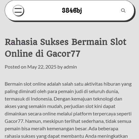
Skip
3846bj
to
content
Rahasia Sukses Bermain Slot
Online di Gacor77
Posted on
May 22, 2025
by
admin
Bermain slot online adalah salah satu aktivitas hiburan yang
paling diminati oleh para pemain judi di seluruh dunia,
termasuk di Indonesia. Dengan kemajuan teknologi dan
akses yang semakin mudah, perjudian slot kini dapat
dimainkan secara online melalui platform terpercaya seperti
Gacor77. Namun, meskipun terlihat sederhana, tidak semua
pemain bisa meraih kemenangan besar. Ada beberapa
rahasia sukses yang dapat membantu Anda meningkatkan