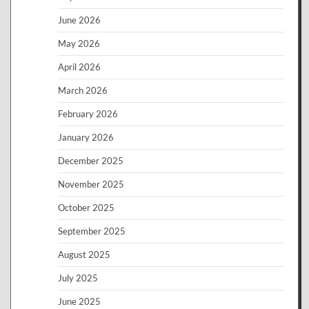
June 2026
May 2026
April 2026
March 2026
February 2026
January 2026
December 2025
November 2025
October 2025
September 2025
August 2025
July 2025
June 2025