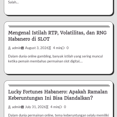
Salah…
Uncategorized
Mengenal Istilah RTP, Volatilitas, dan RNG
Habanero di SLOT
admin
August 3, 2026
4 min
0
Dalam dunia online gambling, banyak istilah yang sering muncul
ketika pemain membahas permainan slot digital.…
Uncategorized
Lucky Fortunes Habanero: Apakah Ramalan
Keberuntungan Ini Bisa Diandalkan?
admin
July 31, 2026
4 min
0
Dalam dunia permainan online, tema keberuntungan selalu memiliki