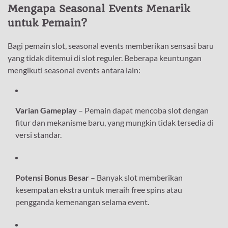
Mengapa Seasonal Events Menarik
untuk Pemain?
Bagi pemain slot, seasonal events memberikan sensasi baru
yang tidak ditemui di slot reguler. Beberapa keuntungan
mengikuti seasonal events antara lain:
Varian Gameplay
– Pemain dapat mencoba slot dengan
fitur dan mekanisme baru, yang mungkin tidak tersedia di
versi standar.
Potensi Bonus Besar
– Banyak slot memberikan
kesempatan ekstra untuk meraih free spins atau
pengganda kemenangan selama event.