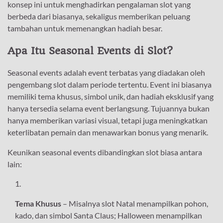
konsep ini untuk menghadirkan pengalaman slot yang
berbeda dari biasanya, sekaligus memberikan peluang
tambahan untuk memenangkan hadiah besar.
Apa Itu Seasonal Events di Slot?
Seasonal events adalah event terbatas yang diadakan oleh
pengembang slot dalam periode tertentu. Event ini biasanya
memiliki tema khusus, simbol unik, dan hadiah eksklusif yang
hanya tersedia selama event berlangsung. Tujuannya bukan
hanya memberikan variasi visual, tetapi juga meningkatkan
keterlibatan pemain dan menawarkan bonus yang menarik.
Keunikan seasonal events dibandingkan slot biasa antara
lain:
Tema Khusus
– Misalnya slot Natal menampilkan pohon,
kado, dan simbol Santa Claus; Halloween menampilkan