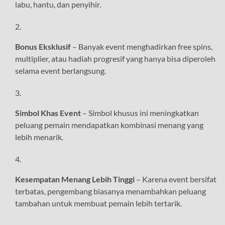
labu, hantu, dan penyihir.
Bonus Eksklusif
– Banyak event menghadirkan free spins,
multiplier, atau hadiah progresif yang hanya bisa diperoleh
selama event berlangsung.
Simbol Khas Event
– Simbol khusus ini meningkatkan
peluang pemain mendapatkan kombinasi menang yang
lebih menarik.
Kesempatan Menang Lebih Tinggi
– Karena event bersifat
terbatas, pengembang biasanya menambahkan peluang
tambahan untuk membuat pemain lebih tertarik.