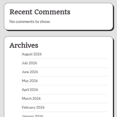
Recent Comments
No comments to show.
Archives
August 2026
July 2026
June 2026
May 2026
April 2026
March 2026
February 2026
January 2026