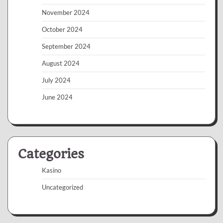
November 2024
October 2024
September 2024
August 2024
July 2024
June 2024
Categories
Kasino
Uncategorized