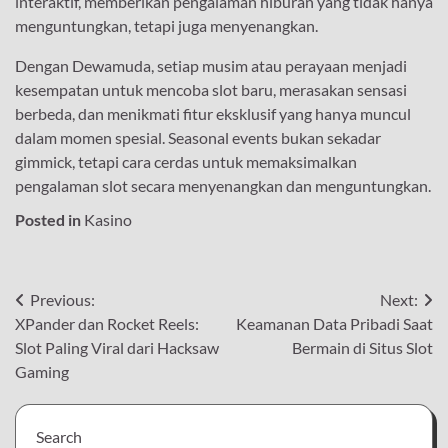
interaktif, memberikan pengalaman hiburan yang tidak hanya
menguntungkan, tetapi juga menyenangkan.
Dengan Dewamuda, setiap musim atau perayaan menjadi
kesempatan untuk mencoba slot baru, merasakan sensasi
berbeda, dan menikmati fitur eksklusif yang hanya muncul
dalam momen spesial. Seasonal events bukan sekadar
gimmick, tetapi cara cerdas untuk memaksimalkan
pengalaman slot secara menyenangkan dan menguntungkan.
Posted in
Kasino
Post
Previous:
Next:
XPander dan Rocket Reels:
Keamanan Data Pribadi Saat
navigation
Slot Paling Viral dari Hacksaw
Bermain di Situs Slot
Gaming
Search