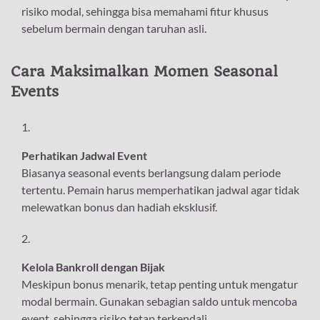
risiko modal, sehingga bisa memahami fitur khusus
sebelum bermain dengan taruhan asli.
Cara Maksimalkan Momen Seasonal
Events
Perhatikan Jadwal Event
Biasanya seasonal events berlangsung dalam periode
tertentu. Pemain harus memperhatikan jadwal agar tidak
melewatkan bonus dan hadiah eksklusif.
Kelola Bankroll dengan Bijak
Meskipun bonus menarik, tetap penting untuk mengatur
modal bermain. Gunakan sebagian saldo untuk mencoba
event, sehingga risiko tetap terkendali.