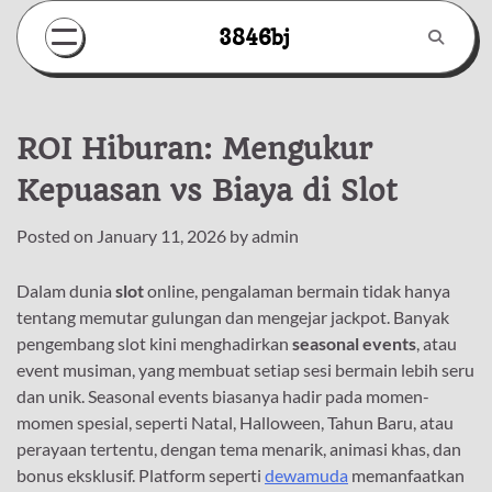
Skip
3846bj
to
content
ROI Hiburan: Mengukur
Kepuasan vs Biaya di Slot
Posted on
January 11, 2026
by
admin
Dalam dunia
slot
online, pengalaman bermain tidak hanya
tentang memutar gulungan dan mengejar jackpot. Banyak
pengembang slot kini menghadirkan
seasonal events
, atau
event musiman, yang membuat setiap sesi bermain lebih seru
dan unik. Seasonal events biasanya hadir pada momen-
momen spesial, seperti Natal, Halloween, Tahun Baru, atau
perayaan tertentu, dengan tema menarik, animasi khas, dan
bonus eksklusif. Platform seperti
dewamuda
memanfaatkan