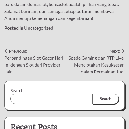
baru dalam dunia slot, Sensaslot adalah pilihan yang tepat.
Selamat bermain, dan semoga setiap putaran membawa
Anda menuju kemenangan dan kegembiraan!
Posted in
Uncategorized
Post
Previous:
Next:
Perbandingan Slot Gacor Hari
Spade Gaming dan RTP Live:
navigation
Ini dengan Slot dari Provider
Menciptakan Kesuksesan
Lain
dalam Permainan Judi
Search
Search
Recent Posts