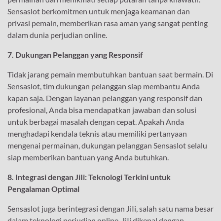
Sensaslot berkomitmen untuk menjaga keamanan dan
privasi pemain, memberikan rasa aman yang sangat penting
dalam dunia perjudian online.
7. Dukungan Pelanggan yang Responsif
Tidak jarang pemain membutuhkan bantuan saat bermain. Di
Sensaslot, tim dukungan pelanggan siap membantu Anda
kapan saja. Dengan layanan pelanggan yang responsif dan
profesional, Anda bisa mendapatkan jawaban dan solusi
untuk berbagai masalah dengan cepat. Apakah Anda
menghadapi kendala teknis atau memiliki pertanyaan
mengenai permainan, dukungan pelanggan Sensaslot selalu
siap memberikan bantuan yang Anda butuhkan.
8. Integrasi dengan JiIi: Teknologi Terkini untuk
Pengalaman Optimal
Sensaslot juga berintegrasi dengan JiIi, salah satu nama besar
dalam teknologi perjudian online. JiIi dikenal dengan