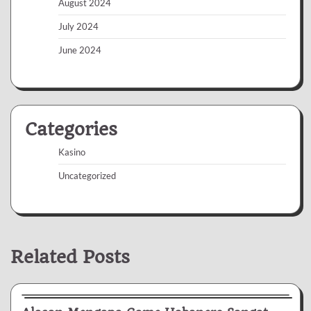
August 2024
July 2024
June 2024
Categories
Kasino
Uncategorized
Related Posts
Uncategorized