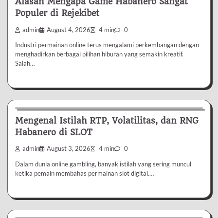
Alasan Mengapa Game Habanero Sangat
Populer di Rejekibet
admin
August 4, 2026
4 min
0
Industri permainan online terus mengalami perkembangan dengan
menghadirkan berbagai pilihan hiburan yang semakin kreatif.
Salah…
Uncategorized
Mengenal Istilah RTP, Volatilitas, dan RNG
Habanero di SLOT
admin
August 3, 2026
4 min
0
Dalam dunia online gambling, banyak istilah yang sering muncul
ketika pemain membahas permainan slot digital.…
Uncategorized