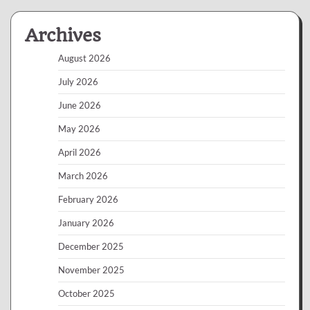
Archives
August 2026
July 2026
June 2026
May 2026
April 2026
March 2026
February 2026
January 2026
December 2025
November 2025
October 2025