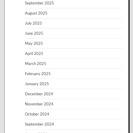
September 2025
August 2025
July 2025
June 2025
May 2025
April 2025
March 2025
February 2025
January 2025
December 2024
November 2024
October 2024
September 2024