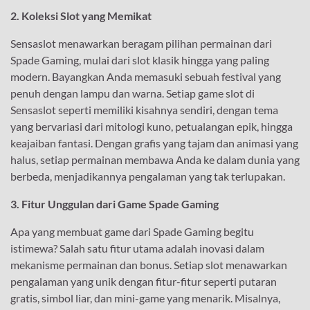
2. Koleksi Slot yang Memikat
Sensaslot menawarkan beragam pilihan permainan dari
Spade Gaming, mulai dari slot klasik hingga yang paling
modern. Bayangkan Anda memasuki sebuah festival yang
penuh dengan lampu dan warna. Setiap game slot di
Sensaslot seperti memiliki kisahnya sendiri, dengan tema
yang bervariasi dari mitologi kuno, petualangan epik, hingga
keajaiban fantasi. Dengan grafis yang tajam dan animasi yang
halus, setiap permainan membawa Anda ke dalam dunia yang
berbeda, menjadikannya pengalaman yang tak terlupakan.
3. Fitur Unggulan dari Game Spade Gaming
Apa yang membuat game dari Spade Gaming begitu
istimewa? Salah satu fitur utama adalah inovasi dalam
mekanisme permainan dan bonus. Setiap slot menawarkan
pengalaman yang unik dengan fitur-fitur seperti putaran
gratis, simbol liar, dan mini-game yang menarik. Misalnya,