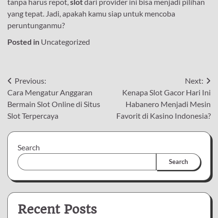
tanpa harus repot,
slot
dari provider ini bisa menjadi pilihan
yang tepat. Jadi, apakah kamu siap untuk mencoba
peruntunganmu?
Posted in
Uncategorized
Post
Previous:
Next:
Cara Mengatur Anggaran
Kenapa Slot Gacor Hari Ini
navigation
Bermain Slot Online di Situs
Habanero Menjadi Mesin
Slot Terpercaya
Favorit di Kasino Indonesia?
Search
Search
Recent Posts