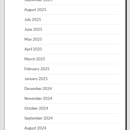
August 2025
July 2025
June 2025
May 2025
April 2025
March 2025
February 2025
January 2025
December 2024
November 2024
October 2024
September 2024
August 2024