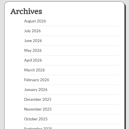
Archives
August 2026
July 2026
June 2026
May 2026
April 2026
March 2026
February 2026
January 2026
December 2025
November 2025
October 2025
September 2025