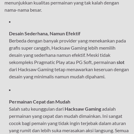
menunjukkan kualitas permainan yang tak kalah dengan
nama-nama besar.
Desain Sederhana, Namun Efektif
Berbeda dengan banyak provider yang menekankan pada
grafis super canggih, Hacksaw Gaming lebih memilih
desain yang sederhana namun efektif. Meski tidak
sekompleks Pragmatic Play atau PG Soft, permainan
slot
dari Hacksaw Gaming tetap menawarkan keseruan dengan
desain yang minimalis namun mudah dipahami.
Permainan Cepat dan Mudah
Salah satu keunggulan dari
Hacksaw Gaming
adalah
permainan yang cepat dan mudah dimainkan. Ini sangat
cocok bagi pemain yang tidak ingin terjebak dalam aturan
yang rumit dan lebih suka merasakan aksi langsung. Semua