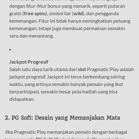
dengan fitur-fitur bonus yang menarik, seperti putaran
gratis (
free spins
), simbol liar (
wild
), dan pengganda
kemenangan. Fitur ini tidak hanya meningkatkan peluang
kemenangan, tetapi juga membuat permainan semakin
seru dan menantang.
Jackpot Progresif
Salah satu daya tarik utama dari
slot
Pragmatic Play adalah
jackpot progresif. Jackpot ini terus berkembang seiring
waktu, yang artinya semakin banyak pemain yang ikut
berpartisipasi, semakin besar pula hadiah yang bisa
didapatkan.
2. PG Soft: Desain yang Memanjakan Mata
Jika Pragmatic Play memanjakan pemain dengan berbagai