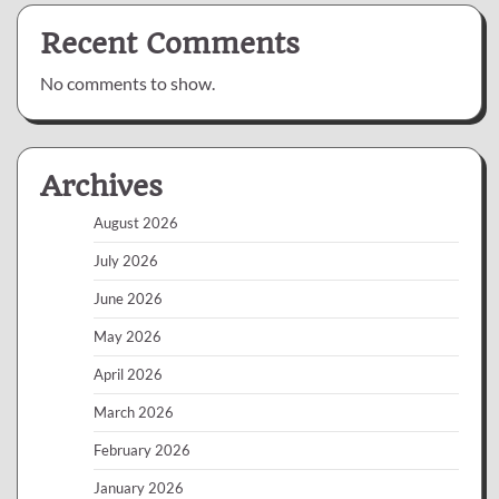
Recent Comments
No comments to show.
Archives
August 2026
July 2026
June 2026
May 2026
April 2026
March 2026
February 2026
January 2026