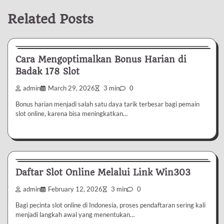
Related Posts
Kasino
Cara Mengoptimalkan Bonus Harian di
Badak 178 Slot
admin
March 29, 2026
3 min
0
Bonus harian menjadi salah satu daya tarik terbesar bagi pemain
slot online, karena bisa meningkatkan…
Kasino
Daftar Slot Online Melalui Link Win303
admin
February 12, 2026
3 min
0
Bagi pecinta slot online di Indonesia, proses pendaftaran sering kali
menjadi langkah awal yang menentukan…