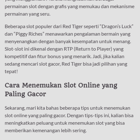
permainan slot dengan grafis yang memukau dan mekanisme
permainan yang seru.
Beberapa slot populer dari Red Tiger seperti “Dragon’s Luck”
dan “Piggy Riches” menawarkan pengalaman bermain yang
menyenangkan dengan banyak kesempatan untuk menang.
Slot-slot ini dikenal dengan RTP (Return to Player) yang
kompetitif dan fitur bonus yang menarik. Jadi, jika kalian
sedang mencari slot gacor, Red Tiger bisa jadi pilihan yang
tepat!
Cara Menemukan Slot Online yang
Paling Gacor
Sekarang, mari kita bahas beberapa tips untuk menemukan
slot online yang paling gacor. Dengan tips-tips ini, kalian bisa
meningkatkan peluang untuk menemukan slot yang bisa
memberikan kemenangan lebih sering.