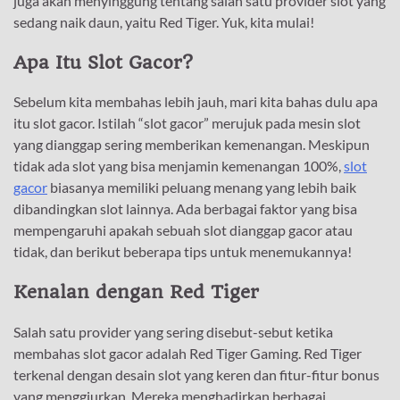
juga akan menyinggung tentang salah satu provider slot yang
sedang naik daun, yaitu Red Tiger. Yuk, kita mulai!
Apa Itu Slot Gacor?
Sebelum kita membahas lebih jauh, mari kita bahas dulu apa
itu slot gacor. Istilah “slot gacor” merujuk pada mesin slot
yang dianggap sering memberikan kemenangan. Meskipun
tidak ada slot yang bisa menjamin kemenangan 100%,
slot
gacor
biasanya memiliki peluang menang yang lebih baik
dibandingkan slot lainnya. Ada berbagai faktor yang bisa
mempengaruhi apakah sebuah slot dianggap gacor atau
tidak, dan berikut beberapa tips untuk menemukannya!
Kenalan dengan Red Tiger
Salah satu provider yang sering disebut-sebut ketika
membahas slot gacor adalah Red Tiger Gaming. Red Tiger
terkenal dengan desain slot yang keren dan fitur-fitur bonus
yang menggiurkan. Mereka menghadirkan berbagai