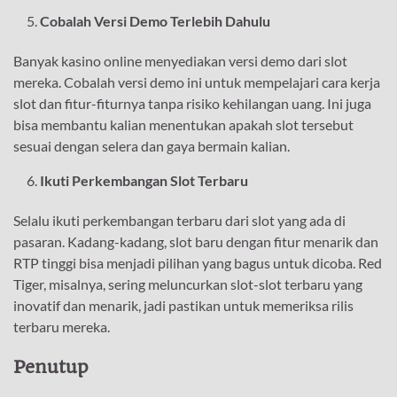
Cobalah Versi Demo Terlebih Dahulu
Banyak kasino online menyediakan versi demo dari slot
mereka. Cobalah versi demo ini untuk mempelajari cara kerja
slot dan fitur-fiturnya tanpa risiko kehilangan uang. Ini juga
bisa membantu kalian menentukan apakah slot tersebut
sesuai dengan selera dan gaya bermain kalian.
Ikuti Perkembangan Slot Terbaru
Selalu ikuti perkembangan terbaru dari slot yang ada di
pasaran. Kadang-kadang, slot baru dengan fitur menarik dan
RTP tinggi bisa menjadi pilihan yang bagus untuk dicoba. Red
Tiger, misalnya, sering meluncurkan slot-slot terbaru yang
inovatif dan menarik, jadi pastikan untuk memeriksa rilis
terbaru mereka.
Penutup