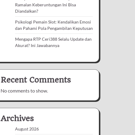
Ramalan Keberuntungan Ini Bisa
Diandalkan?
Psikologi Pemain Slot: Kendalikan Emosi
dan Pahami Pola Pengambilan Keputusan
Mengapa RTP Ceri388 Selalu Update dan
Akurat? Ini Jawabannya
Recent Comments
No comments to show.
Archives
August 2026