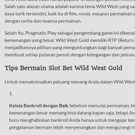
Salah satu alasan utama adalah karena tema Wild West yang sa
daya tarik tersendiri, baik itu di film, novel, maupun permaina
dengan cerita dan nuansa permainan.
Selain itu, Pragmatic Play sebagai pengembang game ini dikena
kemenangan yang besar. Wild West Gold memiliki RTP (Return to
menjadikannya pilihan yang menguntungkan bagi banyak pemain. 
membuat setiap putaran penuh dengan ketegangan dan pelua
Tips Bermain Slot Bet Wild West Gold
Untuk memaksimalkan peluang menang Anda dalam Wild West Go
Kelola Bankroll dengan Baik
Sebelum memulai permainan, ten
kemenangan besar memang bisa datang kapan saja, tetapi An
buru menghabiskan bankroll Anda hanya untuk mengejar ke
pengalaman bermain lebih menyenangkan dan mengurangi ris