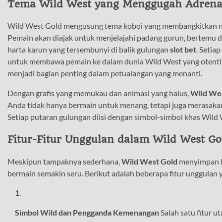
Tema Wild West yang Menggugah Adrena
Wild West Gold mengusung tema koboi yang membangkitkan no
Pemain akan diajak untuk menjelajahi padang gurun, bertemu d
harta karun yang tersembunyi di balik gulungan
slot bet
. Setia
untuk membawa pemain ke dalam dunia Wild West yang otentik. 
menjadi bagian penting dalam petualangan yang menanti.
Dengan grafis yang memukau dan animasi yang halus,
Wild We
Anda tidak hanya bermain untuk menang, tetapi juga merasakan
Setiap putaran gulungan diisi dengan simbol-simbol khas Wild
Fitur-Fitur Unggulan dalam Wild West Go
Meskipun tampaknya sederhana,
Wild West Gold
menyimpan b
bermain semakin seru. Berikut adalah beberapa fitur unggulan 
Simbol Wild dan Pengganda Kemenangan
Salah satu fitur 