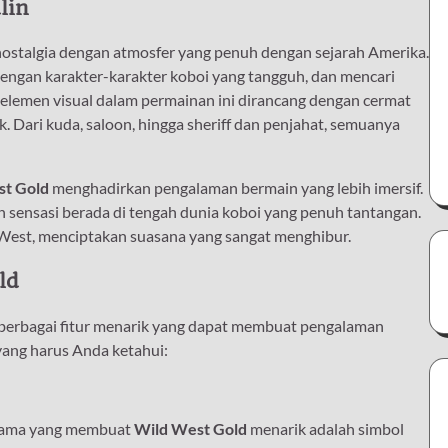
lin
stalgia dengan atmosfer yang penuh dengan sejarah Amerika.
engan karakter-karakter koboi yang tangguh, dan mencari
p elemen visual dalam permainan ini dirancang dengan cermat
Dari kuda, saloon, hingga sheriff dan penjahat, semuanya
st Gold
menghadirkan pengalaman bermain yang lebih imersif.
 sensasi berada di tengah dunia koboi yang penuh tantangan.
 West, menciptakan suasana yang sangat menghibur.
ld
erbagai fitur menarik yang dapat membuat pengalaman
yang harus Anda ketahui:
utama yang membuat
Wild West Gold
menarik adalah simbol