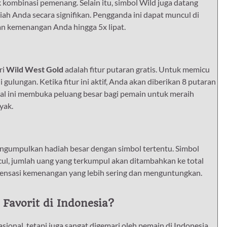
kombinasi pemenang. Selain itu, simbol Wild juga datang
 Anda secara signifikan. Pengganda ini dapat muncul di
n kemenangan Anda hingga 5x lipat.
ri
Wild West Gold
adalah fitur putaran gratis. Untuk memicu
 gulungan. Ketika fitur ini aktif, Anda akan diberikan 8 putaran
 Hal ini membuka peluang besar bagi pemain untuk meraih
yak.
gumpulkan hadiah besar dengan simbol tertentu. Simbol
ncul, jumlah uang yang terkumpul akan ditambahkan ke total
sensasi kemenangan yang lebih sering dan menguntungkan.
Favorit di Indonesia?
ional, tetapi juga sangat digemari oleh pemain di Indonesia.