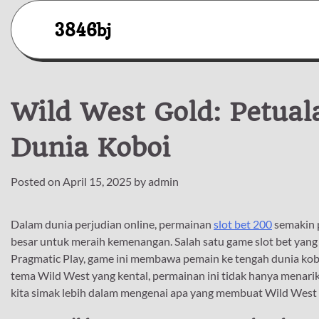
Skip
to
3846bj
content
Wild West Gold: Petual
Dunia Koboi
Posted on
April 15, 2025
by
admin
Dalam dunia perjudian online, permainan
slot bet 200
semakin 
besar untuk meraih kemenangan. Salah satu game slot bet yang
Pragmatic Play, game ini membawa pemain ke tengah dunia ko
tema Wild West yang kental, permainan ini tidak hanya menari
kita simak lebih dalam mengenai apa yang membuat Wild West G