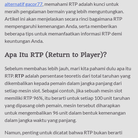
alternatif gacor77
, memahami RTP adalah kunci untuk
meraih pengalaman bermain yang lebih menguntungkan.
Artikel ini akan menjelaskan secara rinci bagaimana RTP
mempengaruhi kemenangan Anda, serta memberikan
beberapa tips untuk memanfaatkan informasi RTP demi
keuntungan Anda.
Apa Itu RTP (Return to Player)?
Sebelum membahas lebih jauh, mari kita pahami dulu apa itu
RTP.
RTP
adalah persentase teoretis dari total taruhan yang
dikembalikan kepada pemain dalam jangka panjang dari
setiap mesin slot. Sebagai contoh, jika sebuah mesin slot
memiliki RTP 96%, itu berarti untuk setiap 100 unit taruhan
yang dipasang oleh pemain, mesin tersebut diharapkan
untuk mengembalikan 96 unit dalam bentuk kemenangan
dalam jangka waktu yang panjang.
Namun, penting untuk dicatat bahwa RTP bukan berarti