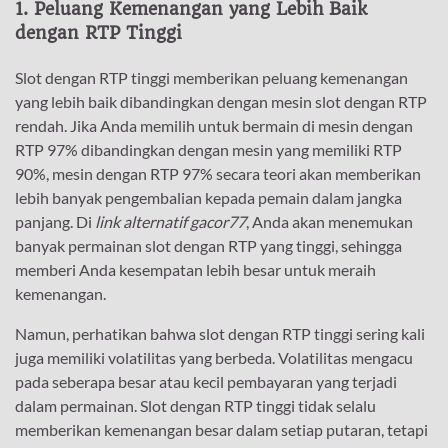
1.
Peluang Kemenangan yang Lebih Baik
dengan RTP Tinggi
Slot dengan RTP tinggi memberikan peluang kemenangan
yang lebih baik dibandingkan dengan mesin slot dengan RTP
rendah. Jika Anda memilih untuk bermain di mesin dengan
RTP 97% dibandingkan dengan mesin yang memiliki RTP
90%, mesin dengan RTP 97% secara teori akan memberikan
lebih banyak pengembalian kepada pemain dalam jangka
panjang. Di
link alternatif gacor77
, Anda akan menemukan
banyak permainan slot dengan RTP yang tinggi, sehingga
memberi Anda kesempatan lebih besar untuk meraih
kemenangan.
Namun, perhatikan bahwa slot dengan RTP tinggi sering kali
juga memiliki volatilitas yang berbeda. Volatilitas mengacu
pada seberapa besar atau kecil pembayaran yang terjadi
dalam permainan. Slot dengan RTP tinggi tidak selalu
memberikan kemenangan besar dalam setiap putaran, tetapi