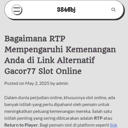
Skip
3846bj
to
content
Bagaimana RTP
Mempengaruhi Kemenangan
Anda di Link Alternatif
Gacor77 Slot Online
Posted on
May 2, 2025
by
admin
Dalam dunia perjudian online, khususnya slot online, ada
banyak istilah yang perlu dipahami oleh pemain untuk
meningkatkan peluang kemenangan mereka. Salah satu
istilah penting yang sering dibicarakan adalah
RTP
atau
Return to Player
. Bagi pemain slot di platform seperti
link