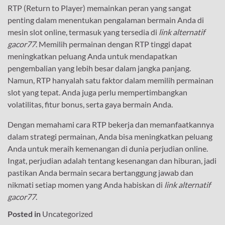
RTP (Return to Player) memainkan peran yang sangat
penting dalam menentukan pengalaman bermain Anda di
mesin slot online, termasuk yang tersedia di
link alternatif
gacor77
. Memilih permainan dengan RTP tinggi dapat
meningkatkan peluang Anda untuk mendapatkan
pengembalian yang lebih besar dalam jangka panjang.
Namun, RTP hanyalah satu faktor dalam memilih permainan
slot yang tepat. Anda juga perlu mempertimbangkan
volatilitas, fitur bonus, serta gaya bermain Anda.
Dengan memahami cara RTP bekerja dan memanfaatkannya
dalam strategi permainan, Anda bisa meningkatkan peluang
Anda untuk meraih kemenangan di dunia perjudian online.
Ingat, perjudian adalah tentang kesenangan dan hiburan, jadi
pastikan Anda bermain secara bertanggung jawab dan
nikmati setiap momen yang Anda habiskan di
link alternatif
gacor77
.
Posted in
Uncategorized