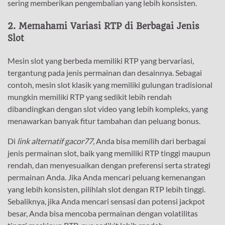
sering memberikan pengembalian yang lebih konsisten.
2.
Memahami Variasi RTP di Berbagai Jenis
Slot
Mesin slot yang berbeda memiliki RTP yang bervariasi,
tergantung pada jenis permainan dan desainnya. Sebagai
contoh, mesin slot klasik yang memiliki gulungan tradisional
mungkin memiliki RTP yang sedikit lebih rendah
dibandingkan dengan slot video yang lebih kompleks, yang
menawarkan banyak fitur tambahan dan peluang bonus.
Di
link alternatif gacor77
, Anda bisa memilih dari berbagai
jenis permainan slot, baik yang memiliki RTP tinggi maupun
rendah, dan menyesuaikan dengan preferensi serta strategi
permainan Anda. Jika Anda mencari peluang kemenangan
yang lebih konsisten, pilihlah slot dengan RTP lebih tinggi.
Sebaliknya, jika Anda mencari sensasi dan potensi jackpot
besar, Anda bisa mencoba permainan dengan volatilitas