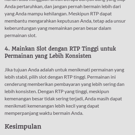
Anda pertaruhkan, dan jangan pernah bermain lebih dari
yang Anda mampu kehilangan. Meskipun RTP dapat
membantu mengarahkan keputusan Anda, tetap ada unsur
keberuntungan yang memainkan peran besar dalam
permainan slot.
4.
Mainkan Slot dengan RTP Tinggi untuk
Permainan yang Lebih Konsisten
Jika tujuan Anda adalah untuk menikmati permainan yang
lebih stabil, pilih slot dengan RTP tinggi. Permainan ini
cenderung memberikan pembayaran yang lebih sering dan
lebih konsisten. Dengan RTP yang tinggi, meskipun
kemenangan besar tidak sering terjadi, Anda masih dapat
menikmati kemenangan lebih kecil yang dapat
memperpanjang waktu bermain Anda.
Kesimpulan