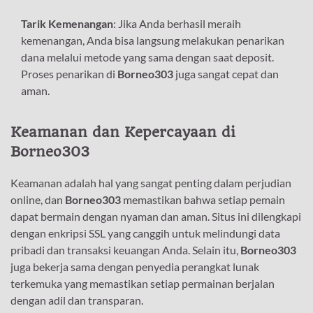
Tarik Kemenangan
: Jika Anda berhasil meraih
kemenangan, Anda bisa langsung melakukan penarikan
dana melalui metode yang sama dengan saat deposit.
Proses penarikan di
Borneo303
juga sangat cepat dan
aman.
Keamanan dan Kepercayaan di
Borneo303
Keamanan adalah hal yang sangat penting dalam perjudian
online, dan
Borneo303
memastikan bahwa setiap pemain
dapat bermain dengan nyaman dan aman. Situs ini dilengkapi
dengan enkripsi SSL yang canggih untuk melindungi data
pribadi dan transaksi keuangan Anda. Selain itu,
Borneo303
juga bekerja sama dengan penyedia perangkat lunak
terkemuka yang memastikan setiap permainan berjalan
dengan adil dan transparan.