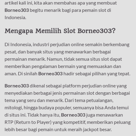
artikel kali ini, kita akan membahas apa yang membuat
Borneo303
begitu menarik bagi para pemain slot di
Indonesia.
Mengapa Memilih Slot Borneo303?
Di Indonesia, industri perjudian online semakin berkembang
pesat, dan banyak situs yang menawarkan berbagai
permainan menarik. Namun, tidak semua situs slot dapat
memberikan pengalaman bermain yang memuaskan dan
aman. Di sinilah
Borneo303
hadir sebagai pilihan yang tepat.
Borneo303
dikenal sebagai platform perjudian online yang
menyediakan berbagai jenis permainan slot dengan berbagai
tema yang seru dan menarik. Dari tema petualangan,
mitologi, hingga budaya populer, semuanya bisa Anda temui
di situs ini. Tidak hanya itu,
Borneo303
juga menawarkan
RTP (Return to Player) yang kompetitif, memberikan peluang
lebih besar bagi pemain untuk meraih jackpot besar.