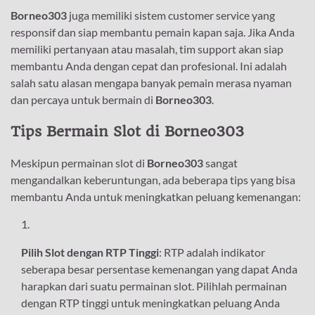
Borneo303
juga memiliki sistem customer service yang
responsif dan siap membantu pemain kapan saja. Jika Anda
memiliki pertanyaan atau masalah, tim support akan siap
membantu Anda dengan cepat dan profesional. Ini adalah
salah satu alasan mengapa banyak pemain merasa nyaman
dan percaya untuk bermain di
Borneo303
.
Tips Bermain Slot di Borneo303
Meskipun permainan slot di
Borneo303
sangat
mengandalkan keberuntungan, ada beberapa tips yang bisa
membantu Anda untuk meningkatkan peluang kemenangan:
Pilih Slot dengan RTP Tinggi
: RTP adalah indikator
seberapa besar persentase kemenangan yang dapat Anda
harapkan dari suatu permainan slot. Pilihlah permainan
dengan RTP tinggi untuk meningkatkan peluang Anda