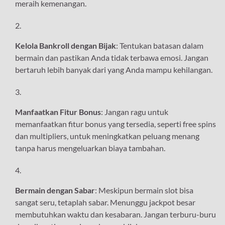
meraih kemenangan.
Kelola Bankroll dengan Bijak
: Tentukan batasan dalam
bermain dan pastikan Anda tidak terbawa emosi. Jangan
bertaruh lebih banyak dari yang Anda mampu kehilangan.
Manfaatkan Fitur Bonus
: Jangan ragu untuk
memanfaatkan fitur bonus yang tersedia, seperti free spins
dan multipliers, untuk meningkatkan peluang menang
tanpa harus mengeluarkan biaya tambahan.
Bermain dengan Sabar
: Meskipun bermain slot bisa
sangat seru, tetaplah sabar. Menunggu jackpot besar
membutuhkan waktu dan kesabaran. Jangan terburu-buru