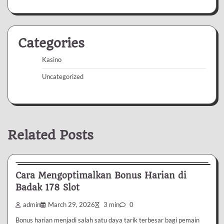
Categories
Kasino
Uncategorized
Related Posts
Kasino
Cara Mengoptimalkan Bonus Harian di
Badak 178 Slot
admin
March 29, 2026
3 min
0
Bonus harian menjadi salah satu daya tarik terbesar bagi pemain