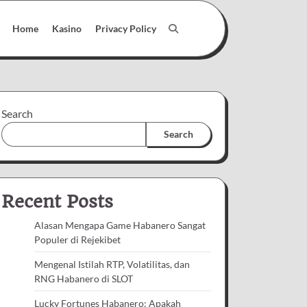
Home
Kasino
Privacy Policy
Search
Search
Recent Posts
Alasan Mengapa Game Habanero Sangat
Populer di Rejekibet
Mengenal Istilah RTP, Volatilitas, dan
RNG Habanero di SLOT
Lucky Fortunes Habanero: Apakah