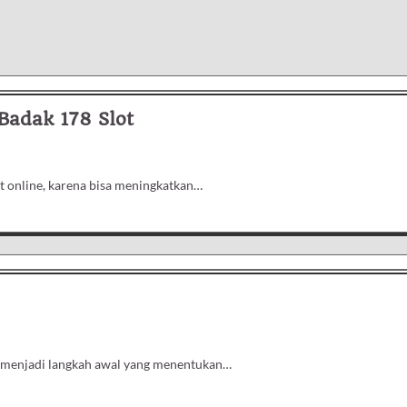
Badak 178 Slot
ot online, karena bisa meningkatkan…
ali menjadi langkah awal yang menentukan…