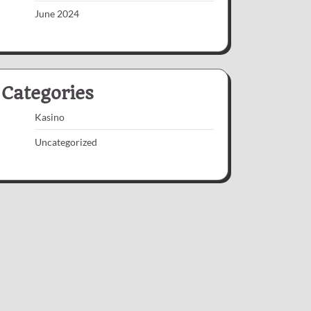
June 2024
Categories
Kasino
Uncategorized