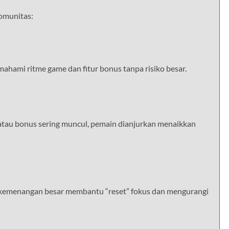
omunitas:
ami ritme game dan fitur bonus tanpa risiko besar.
atau bonus sering muncul, pemain dianjurkan menaikkan
au kemenangan besar membantu “reset” fokus dan mengurangi