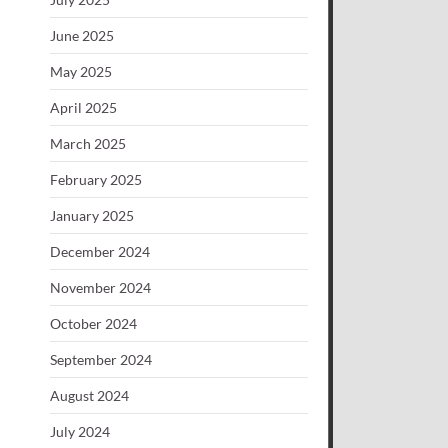
June 2025
May 2025
April 2025
March 2025
February 2025
January 2025
December 2024
November 2024
October 2024
September 2024
August 2024
July 2024