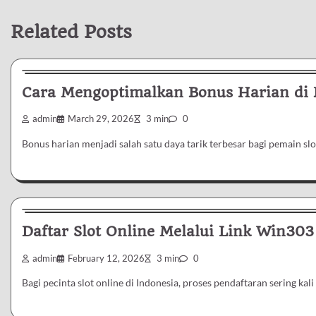
Related Posts
Kasino
Cara Mengoptimalkan Bonus Harian di 
admin
March 29, 2026
3 min
0
Bonus harian menjadi salah satu daya tarik terbesar bagi pemain sl
Kasino
Daftar Slot Online Melalui Link Win303
admin
February 12, 2026
3 min
0
Bagi pecinta slot online di Indonesia, proses pendaftaran sering k