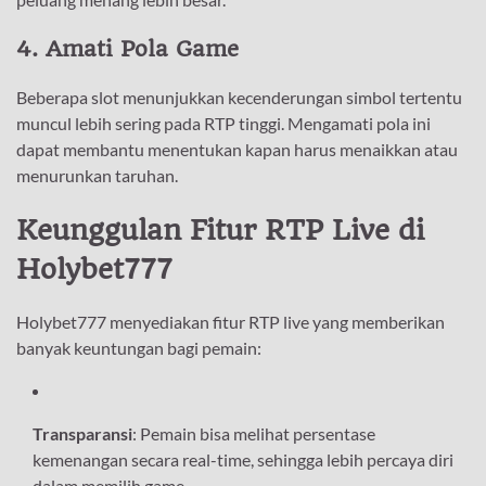
4. Amati Pola Game
Beberapa slot menunjukkan kecenderungan simbol tertentu
muncul lebih sering pada RTP tinggi. Mengamati pola ini
dapat membantu menentukan kapan harus menaikkan atau
menurunkan taruhan.
Keunggulan Fitur RTP Live di
Holybet777
Holybet777 menyediakan fitur RTP live yang memberikan
banyak keuntungan bagi pemain:
Transparansi
: Pemain bisa melihat persentase
kemenangan secara real-time, sehingga lebih percaya diri
dalam memilih game.