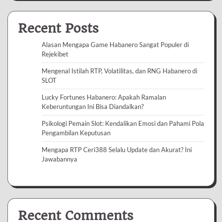
Recent Posts
Alasan Mengapa Game Habanero Sangat Populer di
Rejekibet
Mengenal Istilah RTP, Volatilitas, dan RNG Habanero di
SLOT
Lucky Fortunes Habanero: Apakah Ramalan
Keberuntungan Ini Bisa Diandalkan?
Psikologi Pemain Slot: Kendalikan Emosi dan Pahami Pola
Pengambilan Keputusan
Mengapa RTP Ceri388 Selalu Update dan Akurat? Ini
Jawabannya
Recent Comments