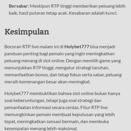
Bersabar
: Meskipun RTP tinggi memberikan peluang lebih
baik, hasil putaran tetap acak. Kesabaran adalah kunci.
Kesimpulan
Bocoran RTP live malam ini di
Holybet777
bisa menjadi
panduan penting bagi pemain yang ingin meningkatkan
peluang menang di slot online. Dengan memilih game yang
menunjukkan RTP tinggi, mengatur strategi taruhan,
memanfaatkan bonus, dan tetap fokus serta sabar, peluang
meraih kemenangan besar akan meningkat.
Holybet777 membuktikan bahwa slot online bukan hanya
soal keberuntungan, tetapi juga soal strategi dan
pemanfaatan informasi secara cerdas. Fitur RTP live
memungkinkan pemain membuat keputusan yang lebih
tepat, meningkatkan sensasi bermain, dan membuka
kesempatan menang lebih maksimal.