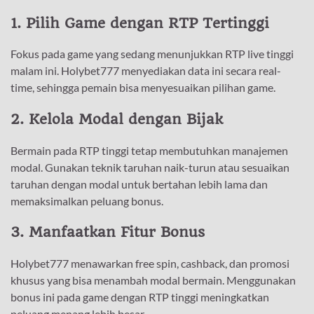
1. Pilih Game dengan RTP Tertinggi
Fokus pada game yang sedang menunjukkan RTP live tinggi
malam ini. Holybet777 menyediakan data ini secara real-
time, sehingga pemain bisa menyesuaikan pilihan game.
2. Kelola Modal dengan Bijak
Bermain pada RTP tinggi tetap membutuhkan manajemen
modal. Gunakan teknik taruhan naik-turun atau sesuaikan
taruhan dengan modal untuk bertahan lebih lama dan
memaksimalkan peluang bonus.
3. Manfaatkan Fitur Bonus
Holybet777 menawarkan free spin, cashback, dan promosi
khusus yang bisa menambah modal bermain. Menggunakan
bonus ini pada game dengan RTP tinggi meningkatkan
peluang menang lebih besar.