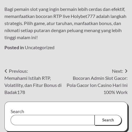
Bagi pemain slot yang ingin bermain lebih cerdas dan efektif,
memanfaatkan bocoran RTP live Holybet777 adalah langkah
strategis. Pilih game, atur taruhan, manfaatkan bonus, dan
nikmati setiap putaran dengan peluang menang yang lebih
tinggi malam ini!
Posted in
Uncategorized
Post
Previous:
Next:
Memahami Istilah RTP,
Bocoran Admin Slot Gacor:
navigation
Volatility, dan Fitur Bonus di
Pola Gacor Ion Casino Hari Ini
Badak178
100% Work
Search
Search