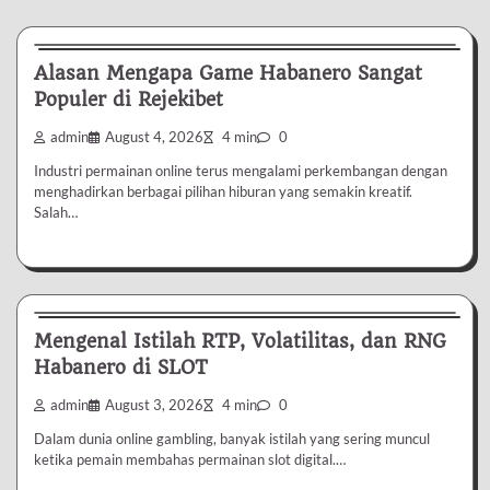
Uncategorized
Alasan Mengapa Game Habanero Sangat
Populer di Rejekibet
admin
August 4, 2026
4 min
0
Industri permainan online terus mengalami perkembangan dengan
menghadirkan berbagai pilihan hiburan yang semakin kreatif.
Salah…
Uncategorized
Mengenal Istilah RTP, Volatilitas, dan RNG
Habanero di SLOT
admin
August 3, 2026
4 min
0
Dalam dunia online gambling, banyak istilah yang sering muncul
ketika pemain membahas permainan slot digital.…