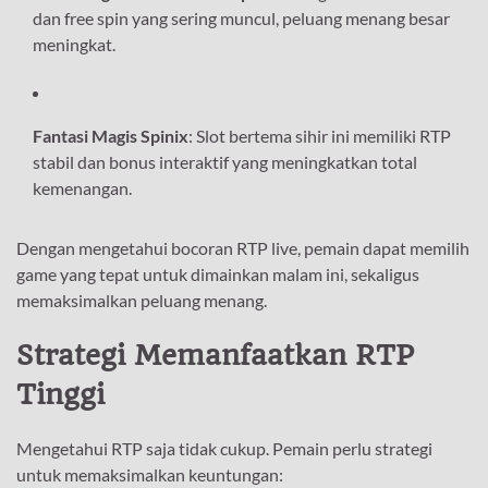
dan free spin yang sering muncul, peluang menang besar
meningkat.
Fantasi Magis Spinix
: Slot bertema sihir ini memiliki RTP
stabil dan bonus interaktif yang meningkatkan total
kemenangan.
Dengan mengetahui bocoran RTP live, pemain dapat memilih
game yang tepat untuk dimainkan malam ini, sekaligus
memaksimalkan peluang menang.
Strategi Memanfaatkan RTP
Tinggi
Mengetahui RTP saja tidak cukup. Pemain perlu strategi
untuk memaksimalkan keuntungan: