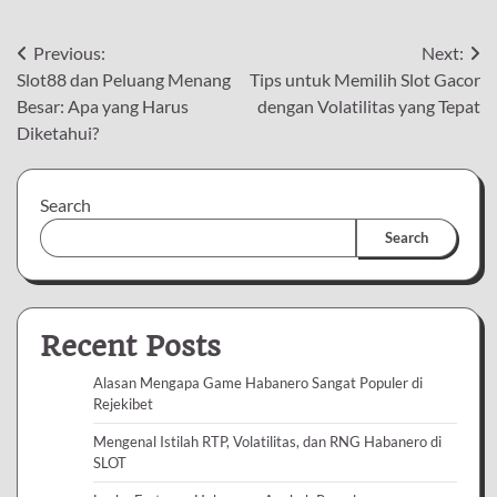
Post
Previous:
Next:
Slot88 dan Peluang Menang
Tips untuk Memilih Slot Gacor
navigation
Besar: Apa yang Harus
dengan Volatilitas yang Tepat
Diketahui?
Search
Search
Recent Posts
Alasan Mengapa Game Habanero Sangat Populer di
Rejekibet
Mengenal Istilah RTP, Volatilitas, dan RNG Habanero di
SLOT