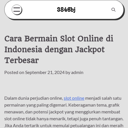
Skip
3846bj
to
content
Cara Bermain Slot Online di
Indonesia dengan Jackpot
Terbesar
Posted on
September 21, 2024
by
admin
Dalam dunia perjudian online,
slot online
menjadi salah satu
permainan yang paling digemari. Keberagaman tema, grafik
menawan, dan potensi jackpot yang menggiurkan membuat
slot online tidak hanya menarik, tetapi juga penuh tantangan.
Jika Anda tertarik untuk memulai petualangan ini dan meraih