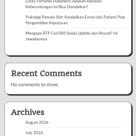
Lucky Fortunes Habanero: Apakah Ramalan
Keberuntungan Ini Bisa Diandalkan?
Psikologi Pemain Slot: Kendalikan Emosi dan Pahami Pola
Pengambilan Keputusan
Mengapa RTP Ceri388 Selalu Update dan Akurat? Ini
Jawabannya
Recent Comments
No comments to show.
Archives
August 2026
July 2026