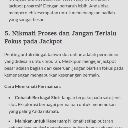
jackpot progresif. Dengan bertaruh lebih, Anda bisa
memperoleh kesempatan untuk memenangkan hadiah
yang sangat besar.
5. Nikmati Proses dan Jangan Terlalu
Fokus pada Jackpot
Penting untuk diingat bahwa slot online adalah permainan
yang didesain untuk hiburan. Meskipun mengejar jackpot
besar adalah bagian dari keseruan, jangan biarkan fokus pada
kemenangan mengaburkan kesenangan bermain.
Cara Menikmati Permainan:
Cobalah Berbagai Slot:
Jangan terpaku pada satu jenis
slot. Eksplorasi berbagai permainan untuk menemukan
yang paling Anda nikmati.
Mainkan untuk Keseruan:
Nikmati setiap putaran
sebagai bagian dari pengalaman, bukan hanya sebagai cara