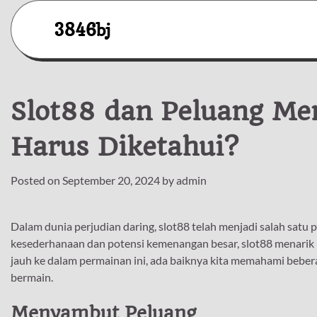
Skip
to
3846bj
content
Slot88 dan Peluang Me
Harus Diketahui?
Posted on
September 20, 2024
by
admin
Dalam dunia perjudian daring, slot88 telah menjadi salah satu 
kesederhanaan dan potensi kemenangan besar, slot88 menarik
jauh ke dalam permainan ini, ada baiknya kita memahami beb
bermain.
Menyambut Peluang