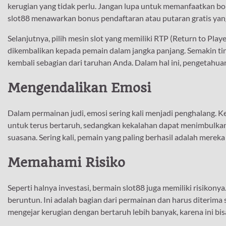
kerugian yang tidak perlu. Jangan lupa untuk memanfaatkan bo
slot88 menawarkan bonus pendaftaran atau putaran gratis ya
Selanjutnya, pilih mesin slot yang memiliki RTP (Return to Play
dikembalikan kepada pemain dalam jangka panjang. Semakin t
kembali sebagian dari taruhan Anda. Dalam hal ini, pengetahu
Mengendalikan Emosi
Dalam permainan judi, emosi sering kali menjadi penghalang
untuk terus bertaruh, sedangkan kekalahan dapat menimbulkan
suasana. Sering kali, pemain yang paling berhasil adalah merek
Memahami Risiko
Seperti halnya investasi, bermain slot88 juga memiliki risiko
beruntun. Ini adalah bagian dari permainan dan harus diterima 
mengejar kerugian dengan bertaruh lebih banyak, karena ini bi