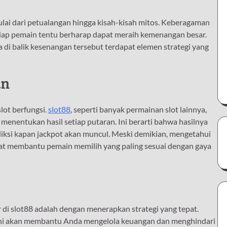
ai dari petualangan hingga kisah-kisah mitos. Keberagaman
tiap pemain tentu berharap dapat meraih kemenangan besar.
 di balik kesenangan tersebut terdapat elemen strategi yang
an
ot berfungsi.
slot88
, seperti banyak permainan slot lainnya,
entukan hasil setiap putaran. Ini berarti bahwa hasilnya
diksi kapan jackpot akan muncul. Meski demikian, mengetahui
f, dapat membantu pemain memilih yang paling sesuai dengan gaya
 di slot88 adalah dengan menerapkan strategi yang tepat.
Ini akan membantu Anda mengelola keuangan dan menghindari