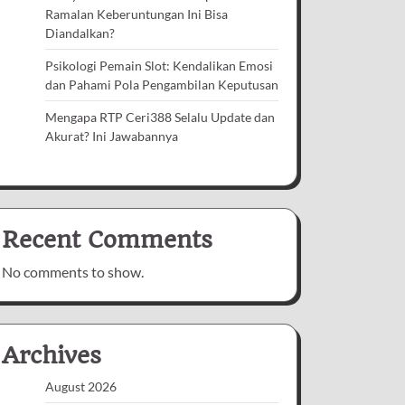
Ramalan Keberuntungan Ini Bisa
Diandalkan?
Psikologi Pemain Slot: Kendalikan Emosi
dan Pahami Pola Pengambilan Keputusan
Mengapa RTP Ceri388 Selalu Update dan
Akurat? Ini Jawabannya
Recent Comments
No comments to show.
Archives
August 2026