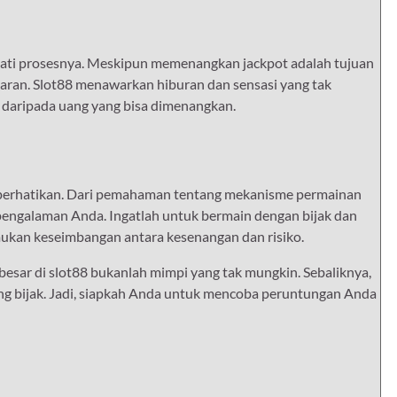
kmati prosesnya. Meskipun memenangkan jackpot adalah tujuan
taran. Slot88 menawarkan hiburan dan sensasi yang tak
a daripada uang yang bisa dimenangkan.
diperhatikan. Dari pemahaman tentang mekanisme permainan
pengalaman Anda. Ingatlah untuk bermain dengan bijak dan
ukan keseimbangan antara kesenangan dan risiko.
esar di slot88 bukanlah mimpi yang tak mungkin. Sebaliknya,
yang bijak. Jadi, siapkah Anda untuk mencoba peruntungan Anda