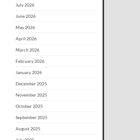
July 2026
June 2026
May 2026
April 2026
March 2026
February 2026
January 2026
December 2025
November 2025
October 2025
September 2025
August 2025
July 2025