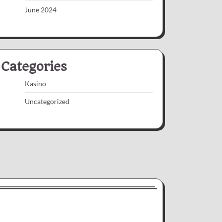
June 2024
Categories
Kasino
Uncategorized