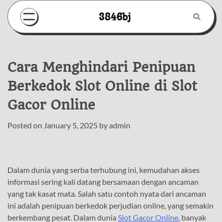
Skip
3846bj
to
content
Cara Menghindari Penipuan
Berkedok Slot Online di Slot
Gacor Online
Posted on
January 5, 2025
by
admin
Dalam dunia yang serba terhubung ini, kemudahan akses
informasi sering kali datang bersamaan dengan ancaman
yang tak kasat mata. Salah satu contoh nyata dari ancaman
ini adalah penipuan berkedok perjudian online, yang semakin
berkembang pesat. Dalam dunia
Slot Gacor Online
, banyak