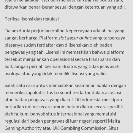
ditawarkan benar-benar sesuai dengan ketentuan yang adil.
Periksa lisensi dan regulasi
Dalam dunia perjudian online, kepercayaan adalah hal yang
sangat berharga. Platform
slot gacor online
yang terpercaya
biasanya sudah terdaftar dan dilisensikan oleh badan
pengawas yang sah. Lisensi ini memastikan bahwa platform
tersebut menjalankan operasional secara transparan dan
adil. Jangan pernah bermain di situs yang tidak jelas asal-
usulnya atau yang tidak memiliki lisensi yang valid.
Salah satu cara untuk memastikan keamanan adalah dengan
memeriksa apakah situs tersebut terdaftar dalam asosiasi
atau badan pengawas yang diakui. Di Indonesia, meskipun
perjudian online secara umum belum diatur secara spesifik
oleh hukum, banyak situs internasional yang mematuhi
regulasi dari badan pengawas di luar negeri seperti Malta
Gaming Authority atau UK Gambling Commission. Situs