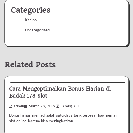
Categories
Kasino
Uncategorized
Related Posts
Kasino
Cara Mengoptimalkan Bonus Harian di
Badak 178 Slot
admin
March 29, 2026
3 min
0
Bonus harian menjadi salah satu daya tarik terbesar bagi pemain
slot online, karena bisa meningkatkan…