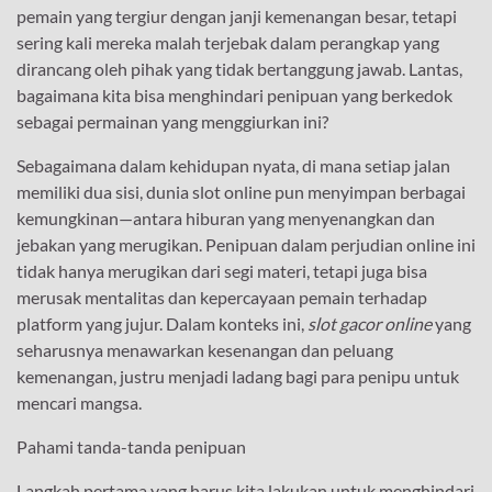
pemain yang tergiur dengan janji kemenangan besar, tetapi
sering kali mereka malah terjebak dalam perangkap yang
dirancang oleh pihak yang tidak bertanggung jawab. Lantas,
bagaimana kita bisa menghindari penipuan yang berkedok
sebagai permainan yang menggiurkan ini?
Sebagaimana dalam kehidupan nyata, di mana setiap jalan
memiliki dua sisi, dunia slot online pun menyimpan berbagai
kemungkinan—antara hiburan yang menyenangkan dan
jebakan yang merugikan. Penipuan dalam perjudian online ini
tidak hanya merugikan dari segi materi, tetapi juga bisa
merusak mentalitas dan kepercayaan pemain terhadap
platform yang jujur. Dalam konteks ini,
slot gacor online
yang
seharusnya menawarkan kesenangan dan peluang
kemenangan, justru menjadi ladang bagi para penipu untuk
mencari mangsa.
Pahami tanda-tanda penipuan
Langkah pertama yang harus kita lakukan untuk menghindari