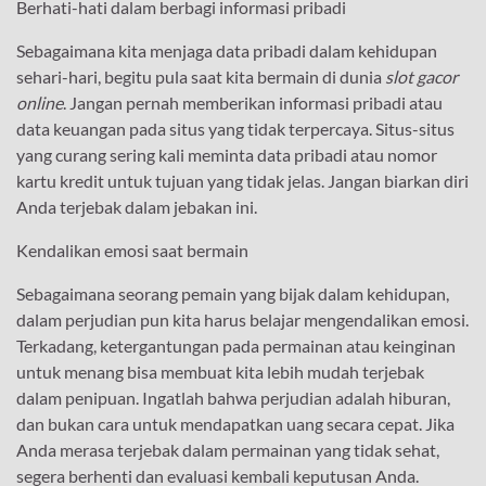
Berhati-hati dalam berbagi informasi pribadi
Sebagaimana kita menjaga data pribadi dalam kehidupan
sehari-hari, begitu pula saat kita bermain di dunia
slot gacor
online
. Jangan pernah memberikan informasi pribadi atau
data keuangan pada situs yang tidak terpercaya. Situs-situs
yang curang sering kali meminta data pribadi atau nomor
kartu kredit untuk tujuan yang tidak jelas. Jangan biarkan diri
Anda terjebak dalam jebakan ini.
Kendalikan emosi saat bermain
Sebagaimana seorang pemain yang bijak dalam kehidupan,
dalam perjudian pun kita harus belajar mengendalikan emosi.
Terkadang, ketergantungan pada permainan atau keinginan
untuk menang bisa membuat kita lebih mudah terjebak
dalam penipuan. Ingatlah bahwa perjudian adalah hiburan,
dan bukan cara untuk mendapatkan uang secara cepat. Jika
Anda merasa terjebak dalam permainan yang tidak sehat,
segera berhenti dan evaluasi kembali keputusan Anda.