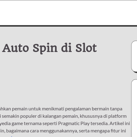
Auto Spin di Slot
udahkan pemain untuk menikmati pengalaman bermain tanpa
i semakin populer di kalangan pemain, khususnya di platform
edia game ternama seperti Pragmatic Play tersedia. Artikel ini
n, bagaimana cara menggunakannya, serta mengapa fitur ini