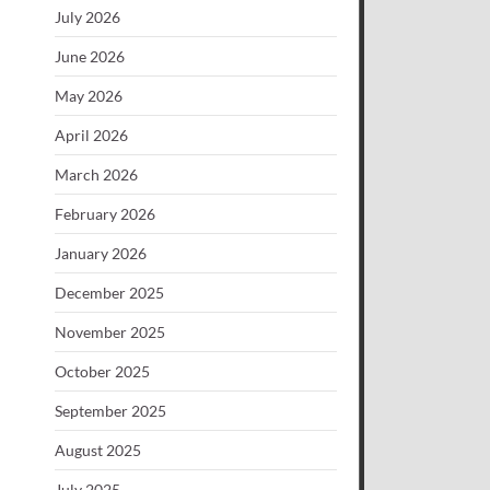
July 2026
June 2026
May 2026
April 2026
March 2026
February 2026
January 2026
December 2025
November 2025
October 2025
September 2025
August 2025
July 2025