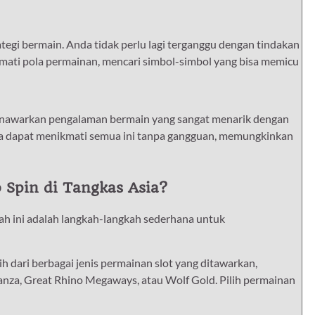
tegi bermain. Anda tidak perlu lagi terganggu dengan tindakan
mati pola permainan, mencari simbol-simbol yang bisa memicu
 menawarkan pengalaman bermain yang sangat menarik dengan
da dapat menikmati semua ini tanpa gangguan, memungkinkan
Spin di Tangkas Asia?
h ini adalah langkah-langkah sederhana untuk
ih dari berbagai jenis permainan slot yang ditawarkan,
nanza, Great Rhino Megaways, atau Wolf Gold. Pilih permainan