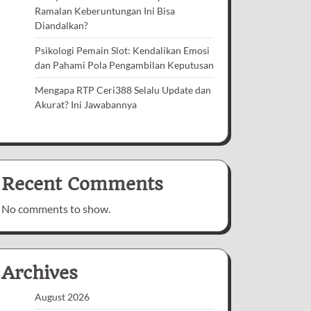
Ramalan Keberuntungan Ini Bisa
Diandalkan?
Psikologi Pemain Slot: Kendalikan Emosi
dan Pahami Pola Pengambilan Keputusan
Mengapa RTP Ceri388 Selalu Update dan
Akurat? Ini Jawabannya
Recent Comments
No comments to show.
Archives
August 2026