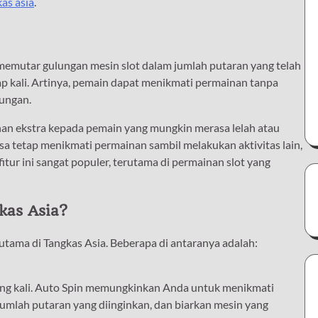
as asia
.
emutar gulungan mesin slot dalam jumlah putaran yang telah
p kali. Artinya, pemain dapat menikmati permainan tanpa
lungan.
nan ekstra kepada pemain yang mungkin merasa lelah atau
a tetap menikmati permainan sambil melakukan aktivitas lain,
itur ini sangat populer, terutama di permainan slot yang
kas Asia?
utama di Tangkas Asia. Beberapa di antaranya adalah:
ang kali. Auto Spin memungkinkan Anda untuk menikmati
jumlah putaran yang diinginkan, dan biarkan mesin yang