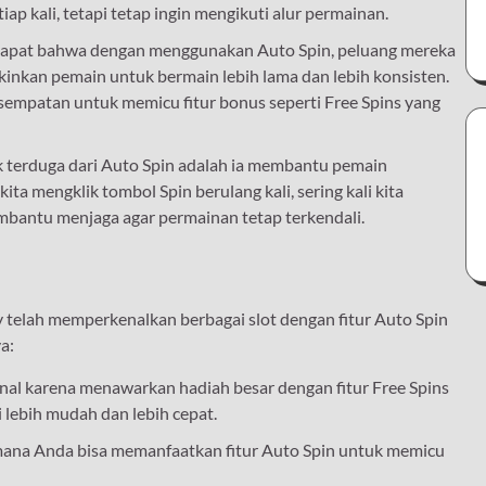
ap kali, tetapi tetap ingin mengikuti alur permainan.
apat bahwa dengan menggunakan Auto Spin, peluang mereka
inkan pemain untuk bermain lebih lama dan lebih konsisten.
sempatan untuk memicu fitur bonus seperti Free Spins yang
 terduga dari Auto Spin adalah ia membantu pemain
ta mengklik tombol Spin berulang kali, sering kali kita
mbantu menjaga agar permainan tetap terkendali.
y telah memperkenalkan berbagai slot dengan fitur Auto Spin
a:
nal karena menawarkan hadiah besar dengan fitur Free Spins
 lebih mudah dan lebih cepat.
di mana Anda bisa memanfaatkan fitur Auto Spin untuk memicu