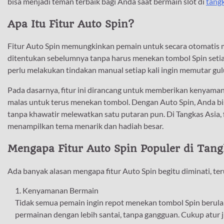
bisa menjadi teman terbaik bagi Anda saat bermain slot di
tangk
Apa Itu Fitur Auto Spin?
Fitur Auto Spin memungkinkan pemain untuk secara otomatis m
ditentukan sebelumnya tanpa harus menekan tombol Spin setia
perlu melakukan tindakan manual setiap kali ingin memutar gu
Pada dasarnya, fitur ini dirancang untuk memberikan kenyama
malas untuk terus menekan tombol. Dengan Auto Spin, Anda bis
tanpa khawatir melewatkan satu putaran pun. Di Tangkas Asia, f
menampilkan tema menarik dan hadiah besar.
Mengapa Fitur Auto Spin Populer di Tang
Ada banyak alasan mengapa fitur Auto Spin begitu diminati, ter
Kenyamanan Bermain
Tidak semua pemain ingin repot menekan tombol Spin berul
permainan dengan lebih santai, tanpa gangguan. Cukup atur 