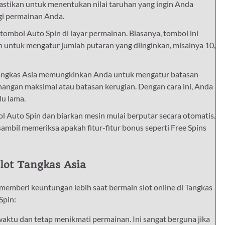
astikan untuk menentukan nilai taruhan yang ingin Anda
egi permainan Anda.
tombol Auto Spin di layar permainan. Biasanya, tombol ini
han untuk mengatur jumlah putaran yang diinginkan, misalnya 10,
Tangkas Asia memungkinkan Anda untuk mengatur batasan
angan maksimal atau batasan kerugian. Dengan cara ini, Anda
lu lama.
 Auto Spin dan biarkan mesin mulai berputar secara otomatis.
mbil memeriksa apakah fitur-fitur bonus seperti Free Spins
lot Tangkas Asia
 memberi keuntungan lebih saat bermain slot online di Tangkas
Spin:
aktu dan tetap menikmati permainan. Ini sangat berguna jika