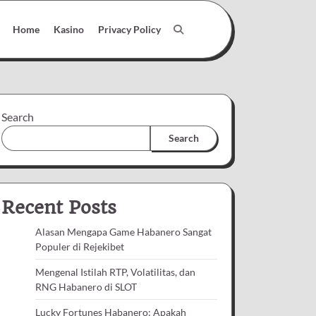
Home
Kasino
Privacy Policy
Search
Search
Recent Posts
Alasan Mengapa Game Habanero Sangat
Populer di Rejekibet
Mengenal Istilah RTP, Volatilitas, dan
RNG Habanero di SLOT
Lucky Fortunes Habanero: Apakah