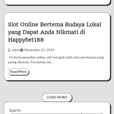
Slot Online Bertema Budaya Lokal
yang Dapat Anda Nikmati di
Happybet188
admin
November 24, 2024
Di dunia perjudian online, slot menjadi salah satu permainan yang
paling diminati. Permainan ini…
Read More
LOAD MORE
Search