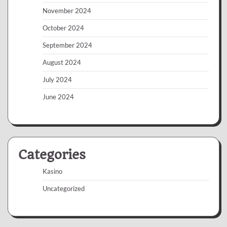
November 2024
October 2024
September 2024
August 2024
July 2024
June 2024
Categories
Kasino
Uncategorized