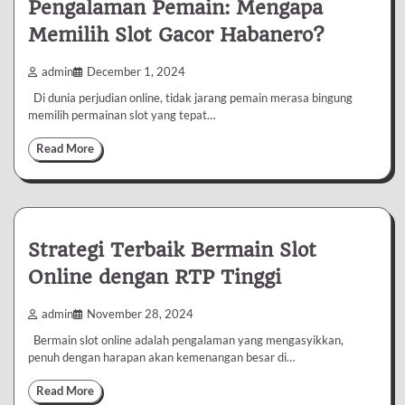
Pengalaman Pemain: Mengapa
Memilih Slot Gacor Habanero?
admin
December 1, 2024
Di dunia perjudian online, tidak jarang pemain merasa bingung
memilih permainan slot yang tepat…
Read More
Strategi Terbaik Bermain Slot
Online dengan RTP Tinggi
admin
November 28, 2024
Bermain slot online adalah pengalaman yang mengasyikkan,
penuh dengan harapan akan kemenangan besar di…
Read More