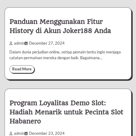
Panduan Menggunakan Fitur
History di Akun Joker188 Anda
admin
December 27, 2024
Dalam dunia perjudian online, setiap pemain tentu ingin menjaga
catatan permainan mereka dengan baik. Bagaimana…
Read More
Program Loyalitas Demo Slot:
Hadiah Menarik untuk Pecinta Slot
Habanero
admin
December 23, 2024