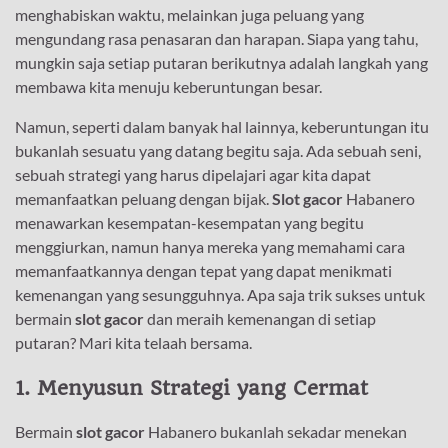
menghabiskan waktu, melainkan juga peluang yang
mengundang rasa penasaran dan harapan. Siapa yang tahu,
mungkin saja setiap putaran berikutnya adalah langkah yang
membawa kita menuju keberuntungan besar.
Namun, seperti dalam banyak hal lainnya, keberuntungan itu
bukanlah sesuatu yang datang begitu saja. Ada sebuah seni,
sebuah strategi yang harus dipelajari agar kita dapat
memanfaatkan peluang dengan bijak.
Slot gacor
Habanero
menawarkan kesempatan-kesempatan yang begitu
menggiurkan, namun hanya mereka yang memahami cara
memanfaatkannya dengan tepat yang dapat menikmati
kemenangan yang sesungguhnya. Apa saja trik sukses untuk
bermain
slot gacor
dan meraih kemenangan di setiap
putaran? Mari kita telaah bersama.
1. Menyusun Strategi yang Cermat
Bermain
slot gacor
Habanero bukanlah sekadar menekan