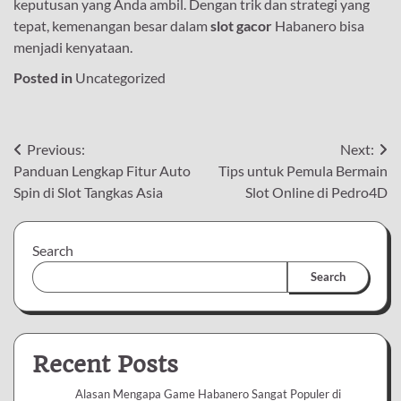
keputusan yang Anda ambil. Dengan trik dan strategi yang
tepat, kemenangan besar dalam
slot gacor
Habanero bisa
menjadi kenyataan.
Posted in
Uncategorized
Post
Previous:
Next:
Panduan Lengkap Fitur Auto
Tips untuk Pemula Bermain
navigation
Spin di Slot Tangkas Asia
Slot Online di Pedro4D
Search
Search
Recent Posts
Alasan Mengapa Game Habanero Sangat Populer di